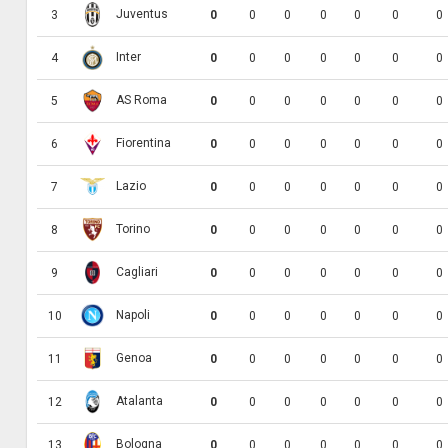
Juventus
3
0
0
0
0
0
0
0
Inter
4
0
0
0
0
0
0
0
AS Roma
5
0
0
0
0
0
0
0
Fiorentina
6
0
0
0
0
0
0
0
Lazio
7
0
0
0
0
0
0
0
Torino
8
0
0
0
0
0
0
0
Cagliari
9
0
0
0
0
0
0
0
Napoli
10
0
0
0
0
0
0
0
Genoa
11
0
0
0
0
0
0
0
Atalanta
12
0
0
0
0
0
0
0
Bologna
13
0
0
0
0
0
0
0