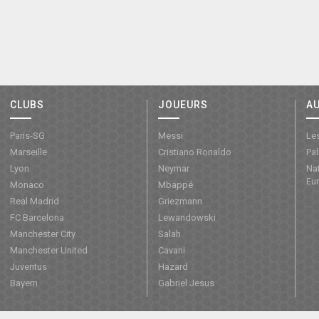
CLUBS
JOUEURS
A
Paris-SG
Messi
Les
Marseille
Cristiano Ronaldo
Pa
Lyon
Neymar
Nat
Eu
Monaco
Mbappé
Real Madrid
Griezmann
FC Barcelona
Lewandowski
Manchester City
Salah
Manchester United
Cavani
Juventus
Hazard
Bayern
Gabriel Jesus