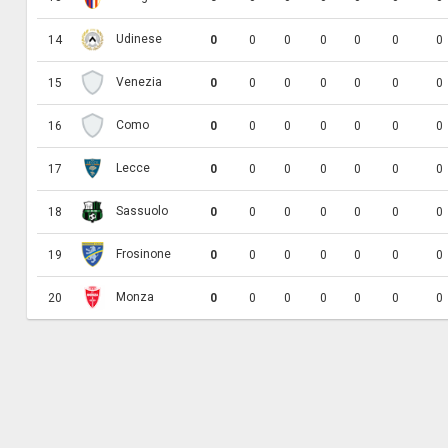
Udinese
14
0
0
0
0
0
0
0
Venezia
15
0
0
0
0
0
0
0
Como
16
0
0
0
0
0
0
0
Lecce
17
0
0
0
0
0
0
0
Sassuolo
18
0
0
0
0
0
0
0
Frosinone
19
0
0
0
0
0
0
0
Monza
20
0
0
0
0
0
0
0