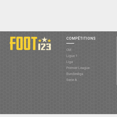
COMPÉTITIONS
CM
Ligue 1
Liga
Premier League
Bundesliga
Serie A