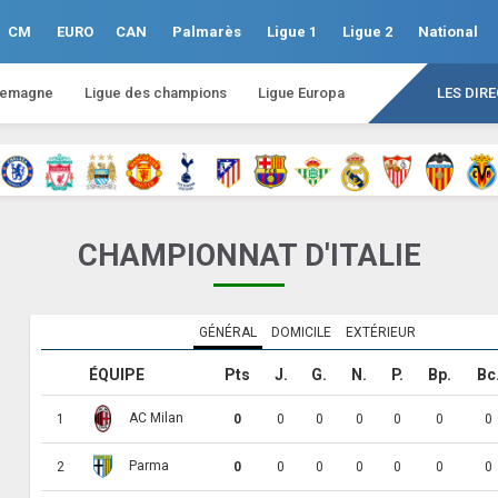
CM
EURO
CAN
Palmarès
Ligue 1
Ligue 2
National
lemagne
Ligue des champions
Ligue Europa
LES DIR
CHAMPIONNAT D'ITALIE
GÉNÉRAL
DOMICILE
EXTÉRIEUR
ÉQUIPE
Pts
J.
G.
N.
P.
Bp.
Bc
AC Milan
1
0
0
0
0
0
0
0
Parma
2
0
0
0
0
0
0
0