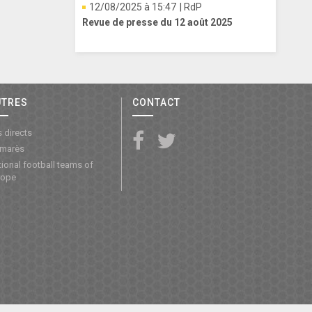
12/08/2025 à 15:47
| RdP
Revue de presse du 12 août 2025
UTRES
CONTACT
 directs
lmarès
ional football teams of
rope