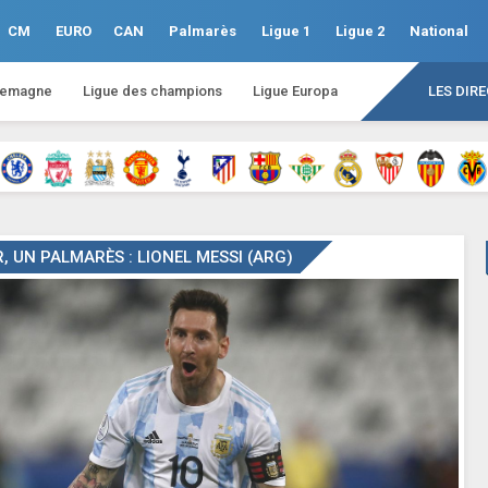
CM
EURO
CAN
Palmarès
Ligue 1
Ligue 2
National
lemagne
Ligue des champions
Ligue Europa
LES DIR
, UN PALMARÈS : LIONEL MESSI (ARG)