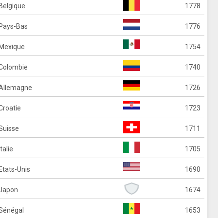
Belgique
1778
Pays-Bas
1776
Mexique
1754
Colombie
1740
Allemagne
1726
Croatie
1723
Suisse
1711
Italie
1705
Etats-Unis
1690
Japon
1674
Sénégal
1653