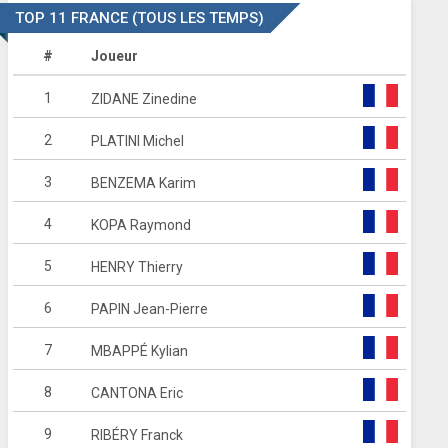
TOP 11 FRANCE (TOUS LES TEMPS)
#
Joueur
1
ZIDANE Zinedine
2
PLATINI Michel
3
BENZEMA Karim
4
KOPA Raymond
5
HENRY Thierry
6
PAPIN Jean-Pierre
7
MBAPPÉ Kylian
8
CANTONA Eric
9
RIBÉRY Franck