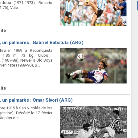
órdoba (1971-1973), Rosario
-76), Vale...
uite
, un palmarès : Gabriel Batistuta (ARG)
février 1969 à Reconquista
). 1,85 m, 73 kg. Clubs :
 (1987-88), Newell's Old Boys
ver Plate (1989-90), B...
uite
, un palmarès : Omar Sivori (ARG)
bre 1935 à San Nicolás de los
entine). Décédé le 17 février
icolás de l...