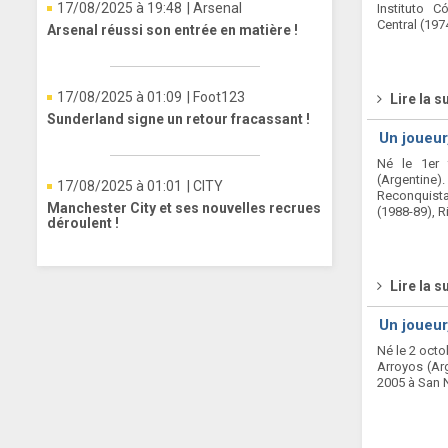
17/08/2025 à 19:48
| Arsenal
Instituto C
Central (1974
Arsenal réussi son entrée en matière !
17/08/2025 à 01:09
| Foot123
Lire la s
Sunderland signe un retour fracassant !
Un joueur
Né le 1er 
(Argentine
17/08/2025 à 01:01
| CITY
Reconquista
Manchester City et ses nouvelles recrues
(1988-89), Ri
déroulent !
Lire la s
Un joueur
Né le 2 octo
Arroyos (Arg
2005 à San N