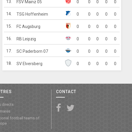
13.
FSV Mainz 05
0
0
0
0
0
14.
TSG Hoffenheim
0
0
0
0
0
15.
FC Augsburg
0
0
0
0
0
16.
RB Leipzig
0
0
0
0
0
17.
SC Paderborn 07
0
0
0
0
0
18.
SV Elversberg
0
0
0
0
0
UTRES
CONTACT
 directs
lmarès
ional football teams of
rope