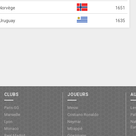
Norvège
1651
Uruguay
1635
CLUBS
JOUEURS
A
Paris-SG
Messi
Les
Marseille
Cristiano Ronaldo
Pa
Lyon
Neymar
Nat
Eu
Monaco
Mbappé
Real Madrid
Griezmann