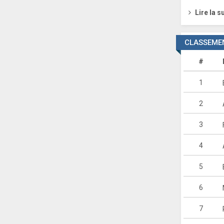
Lire la s
CLASSEMEN
#
1
2
3
4
5
6
7