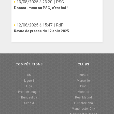
13/08/2025 à 23:20
| PSG
Donnarumma au PSG, c'est fini !
12/08/2025 à 15:47
| RdP
Revue de presse du 12 août 2025
COMPÉTITIONS
CLUBS
CM
Paris-SG
Ligue 1
Marseille
Liga
Lyon
Premier League
Monaco
Bundesliga
Real Madrid
Serie A
FC Barcelona
Manchester City