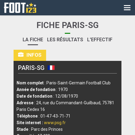
CM
EURO
FICHE PARIS-SG
CAN
LA FICHE
LES RÉSULTATS
L'EFFECTIF
LIGUE DES CHAMPIONS
INFOS
PALMARÈS
PARIS-SG
LES DIRECTS
LIGUE 1
Nom complet
: Paris-Saint-Germain Football Club
Année de fondation
: 1970
LIGUE 2
Date de fondation
: 12/08/1970
Adresse
: 24, rue du Commandant-Guilbaud, 75781
NATIONAL
Paris Cedex 16
Téléphone
: 01-47-43-71-71
COUPE DE FRANCE
Site internet :
www.psg.fr
Stade
: Parc des Princes
COUPE DE LA LIGUE