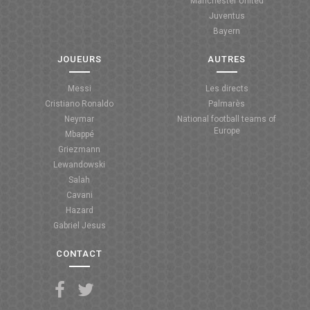
Manchester United
Juventus
Bayern
JOUEURS
AUTRES
Messi
Les directs
Cristiano Ronaldo
Palmarès
Neymar
National football teams of
Europe
Mbappé
Griezmann
Lewandowski
Salah
Cavani
Hazard
Gabriel Jesus
CONTACT