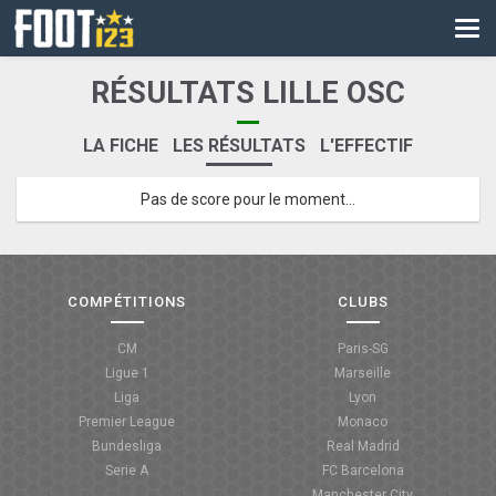
CM
EURO
RÉSULTATS LILLE OSC
CAN
LA FICHE
LES RÉSULTATS
L'EFFECTIF
LIGUE DES CHAMPIONS
Pas de score pour le moment...
PALMARÈS
LES DIRECTS
LIGUE 1
COMPÉTITIONS
CLUBS
LIGUE 2
CM
Paris-SG
Ligue 1
Marseille
NATIONAL
Liga
Lyon
Premier League
Monaco
COUPE DE FRANCE
Bundesliga
Real Madrid
Serie A
FC Barcelona
COUPE DE LA LIGUE
Manchester City