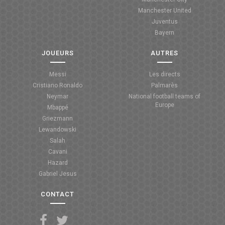
Manchester United
ANGLETERRE
Juventus
Bayern
ESPAGNE
JOUEURS
AUTRES
ITALIE
Messi
Les directs
ALLEMAGNE
Cristiano Ronaldo
Palmarès
Neymar
National football teams of
RECHERCHE
Europe
Mbappé
Griezmann
Lewandowski
Salah
Cavani
Hazard
Gabriel Jesus
CONTACT