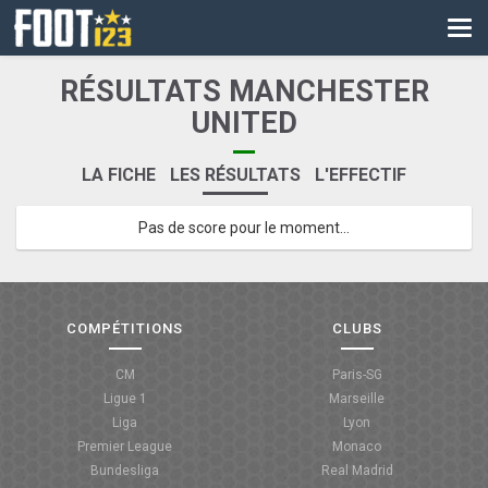
CM
EURO
RÉSULTATS MANCHESTER
CAN
UNITED
LIGUE DES CHAMPIONS
LA FICHE
LES RÉSULTATS
L'EFFECTIF
PALMARÈS
Pas de score pour le moment...
LES DIRECTS
LIGUE 1
COMPÉTITIONS
CLUBS
LIGUE 2
CM
Paris-SG
NATIONAL
Ligue 1
Marseille
Liga
Lyon
COUPE DE FRANCE
Premier League
Monaco
Bundesliga
Real Madrid
COUPE DE LA LIGUE