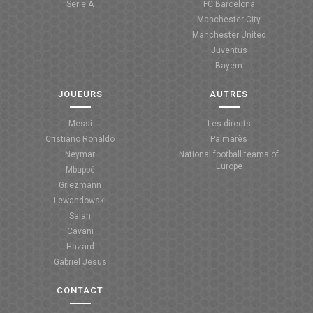
Serie A
FC Barcelona
Manchester City
ANGLETERRE
Manchester United
Juventus
ESPAGNE
Bayern
ITALIE
JOUEURS
AUTRES
ALLEMAGNE
Messi
Les directs
Cristiano Ronaldo
Palmarès
RECHERCHE
Neymar
National football teams of
Europe
Mbappé
Griezmann
Lewandowski
Salah
Cavani
Hazard
Gabriel Jesus
CONTACT