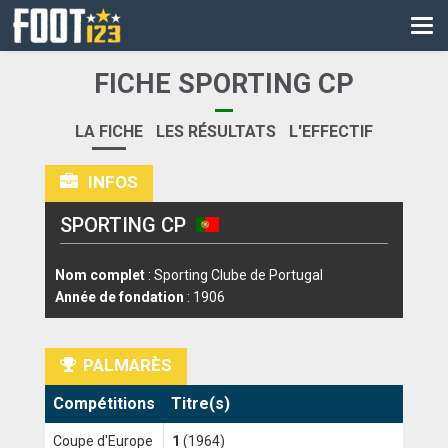
CM
EURO
FICHE SPORTING CP
CAN
LA FICHE
LES RÉSULTATS
L'EFFECTIF
LIGUE DES CHAMPIONS
INFOS
PALMARÈS
SPORTING CP
LES DIRECTS
LIGUE 1
Nom complet
: Sporting Clube de Portugal
Année de fondation
: 1906
LIGUE 2
NATIONAL
PALMARÈS
COUPE DE FRANCE
Compétitions
Titre(s)
COUPE DE LA LIGUE
Coupe d'Europe
1
(1964)