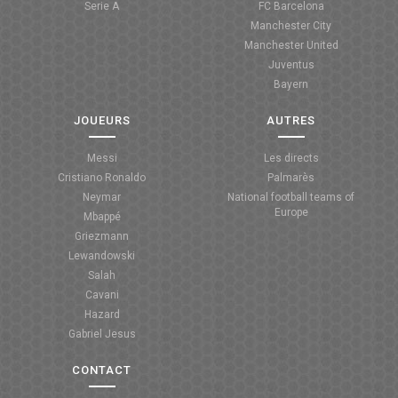
Serie A
FC Barcelona
Manchester City
Manchester United
Juventus
Bayern
JOUEURS
AUTRES
Messi
Les directs
Cristiano Ronaldo
Palmarès
Neymar
National football teams of
Europe
Mbappé
Griezmann
Lewandowski
Salah
Cavani
Hazard
Gabriel Jesus
CONTACT