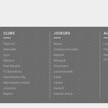
CLUBS
JOUEURS
A
Paris-SG
Messi
Les
Marseille
Cristiano Ronaldo
Pa
Lyon
Neymar
Nat
Eu
Monaco
Mbappé
Real Madrid
Griezmann
FC Barcelona
Lewandowski
Manchester City
Salah
Manchester United
Cavani
Juventus
Hazard
Bayern
Gabriel Jesus