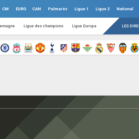
CM
EURO
CAN
Palmarès
Ligue 1
Ligue 2
National
lemagne
Ligue des champions
Ligue Europa
LES DIR