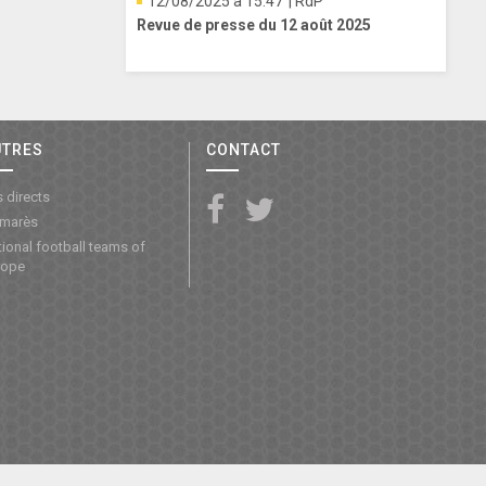
12/08/2025 à 15:47
| RdP
Revue de presse du 12 août 2025
UTRES
CONTACT
 directs
lmarès
ional football teams of
rope