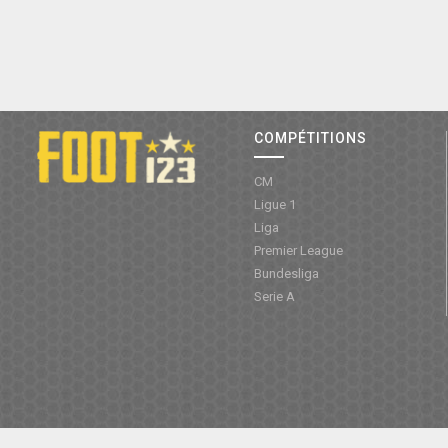
COMPÉTITIONS
CM
Ligue 1
Liga
Premier League
Bundesliga
Serie A