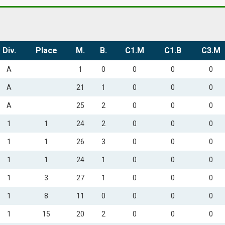
Div.
Place
M.
B.
C1.M
C1.B
C3.M
A
1
0
0
0
0
A
21
1
0
0
0
A
25
2
0
0
0
1
1
24
2
0
0
0
1
1
26
3
0
0
0
1
1
24
1
0
0
0
1
3
27
1
0
0
0
1
8
11
0
0
0
0
1
15
20
2
0
0
0