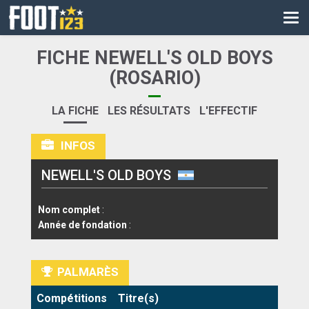
CM
EURO
FICHE NEWELL'S OLD BOYS
CAN
(ROSARIO)
LIGUE DES CHAMPIONS
LA FICHE
LES RÉSULTATS
L'EFFECTIF
PALMARÈS
INFOS
LES DIRECTS
NEWELL'S OLD BOYS
LIGUE 1
Nom complet
:
LIGUE 2
Année de fondation
:
NATIONAL
PALMARÈS
COUPE DE FRANCE
Compétitions
Titre(s)
COUPE DE LA LIGUE