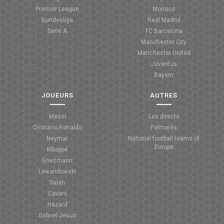
Premier League
Monaco
Bundesliga
Real Madrid
Serie A
FC Barcelona
Manchester City
Manchester United
Juventus
Bayern
JOUEURS
AUTRES
Messi
Les directs
Cristiano Ronaldo
Palmarès
Neymar
National football teams of
Europe
Mbappé
Griezmann
Lewandowski
Salah
Cavani
Hazard
Gabriel Jesus