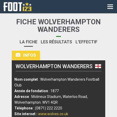
CM
EURO
FICHE WOLVERHAMPTON
CAN
WANDERERS
LIGUE DES CHAMPIONS
LA FICHE
LES RÉSULTATS
L'EFFECTIF
PALMARÈS
INFOS
LES DIRECTS
WOLVERHAMPTON WANDERERS
LIGUE 1
Nom complet
: Wolverhampton Wanderers Football
LIGUE 2
Club
Année de fondation
: 1877
NATIONAL
Adresse
: Molineux Stadium, Waterloo Road,
Wolverhampton. WV1 4QR
COUPE DE FRANCE
Téléphone
: (0871) 222 2220
Site internet :
www.wolves.co.uk
COUPE DE LA LIGUE