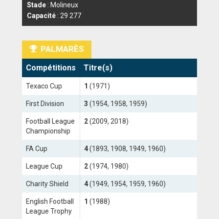
Stade
: Molineux
Capacité
: 29 277
ANGLETERRE
ESPAGNE
PALMARÈS
ITALIE
Compétitions
Titre(s)
ALLEMAGNE
Texaco Cup
1
(1971)
RECHERCHE
First Division
3
(1954, 1958, 1959)
Football League
2
(2009, 2018)
Championship
FA Cup
4
(1893, 1908, 1949, 1960)
League Cup
2
(1974, 1980)
Charity Shield
4
(1949, 1954, 1959, 1960)
English Football
1
(1988)
League Trophy