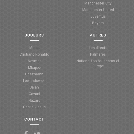
Manchester City
ANGLETERRE
Manchester United
Juventus
ESPAGNE
Bayern
ITALIE
JOUEURS
AUTRES
ALLEMAGNE
Messi
Les directs
Cristiano Ronaldo
Palmarès
RECHERCHE
Neymar
National football teams of
Europe
Mbappé
Griezmann
Lewandowski
Salah
Cavani
Hazard
Gabriel Jesus
CONTACT