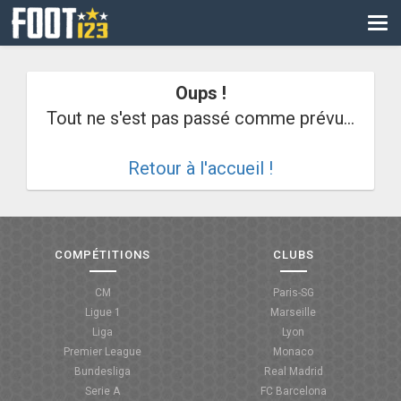
CM
EURO
Oups !
CAN
Tout ne s'est pas passé comme prévu...
LIGUE DES CHAMPIONS
Retour à l'accueil !
PALMARÈS
LES DIRECTS
LIGUE 1
COMPÉTITIONS
CLUBS
LIGUE 2
CM
Paris-SG
Ligue 1
Marseille
NATIONAL
Liga
Lyon
Premier League
Monaco
COUPE DE FRANCE
Bundesliga
Real Madrid
Serie A
FC Barcelona
COUPE DE LA LIGUE