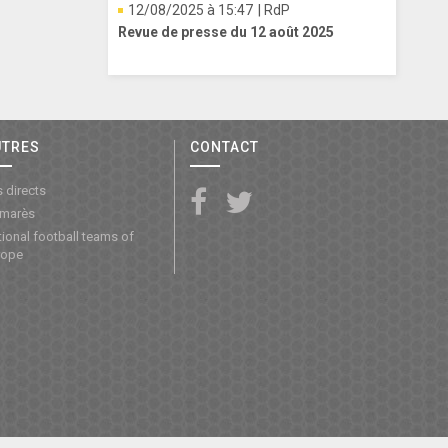
12/08/2025 à 15:47
| RdP
Revue de presse du 12 août 2025
UTRES
CONTACT
 directs
lmarès
ional football teams of
rope