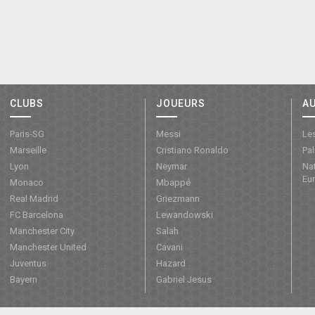
CLUBS
JOUEURS
A
Paris-SG
Messi
Les
Marseille
Cristiano Ronaldo
Pa
Lyon
Neymar
Nat
Eu
Monaco
Mbappé
Real Madrid
Griezmann
FC Barcelona
Lewandowski
Manchester City
Salah
Manchester United
Cavani
Juventus
Hazard
Bayern
Gabriel Jesus