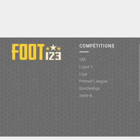
COMPÉTITIONS
CM
Ligue 1
Liga
Premier League
Bundesliga
Serie A