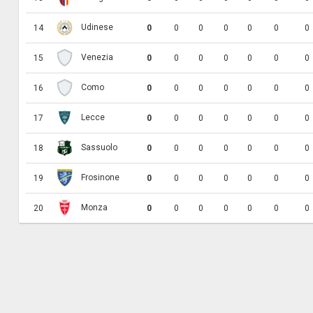
Udinese
14
0
0
0
0
0
0
0
Venezia
15
0
0
0
0
0
0
0
Como
16
0
0
0
0
0
0
0
Lecce
17
0
0
0
0
0
0
0
Sassuolo
18
0
0
0
0
0
0
0
Frosinone
19
0
0
0
0
0
0
0
Monza
20
0
0
0
0
0
0
0