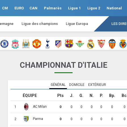
CM
EURO
CAN
Palmarès
Ligue 1
Ligue 2
National
lemagne
Ligue des champions
Ligue Europa
LES DIR
CHAMPIONNAT D'ITALIE
GÉNÉRAL
DOMICILE
EXTÉRIEUR
ÉQUIPE
Pts
J.
G.
N.
P.
Bp.
Bc
AC Milan
1
0
0
0
0
0
0
0
Parma
2
0
0
0
0
0
0
0