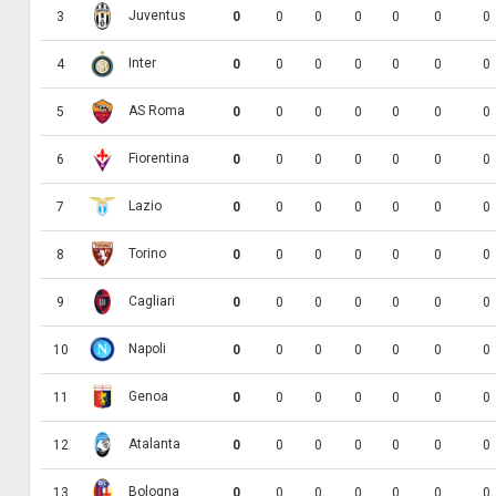
Juventus
3
0
0
0
0
0
0
0
Inter
4
0
0
0
0
0
0
0
AS Roma
5
0
0
0
0
0
0
0
Fiorentina
6
0
0
0
0
0
0
0
Lazio
7
0
0
0
0
0
0
0
Torino
8
0
0
0
0
0
0
0
Cagliari
9
0
0
0
0
0
0
0
Napoli
10
0
0
0
0
0
0
0
Genoa
11
0
0
0
0
0
0
0
Atalanta
12
0
0
0
0
0
0
0
Bologna
13
0
0
0
0
0
0
0