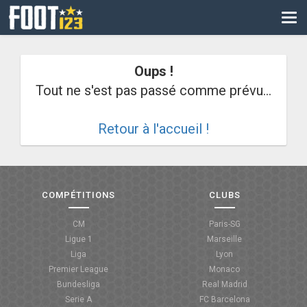
CM
EURO
Oups !
CAN
Tout ne s'est pas passé comme prévu...
LIGUE DES CHAMPIONS
Retour à l'accueil !
PALMARÈS
LES DIRECTS
LIGUE 1
COMPÉTITIONS
CLUBS
LIGUE 2
CM
Paris-SG
Ligue 1
Marseille
NATIONAL
Liga
Lyon
Premier League
Monaco
COUPE DE FRANCE
Bundesliga
Real Madrid
Serie A
FC Barcelona
COUPE DE LA LIGUE