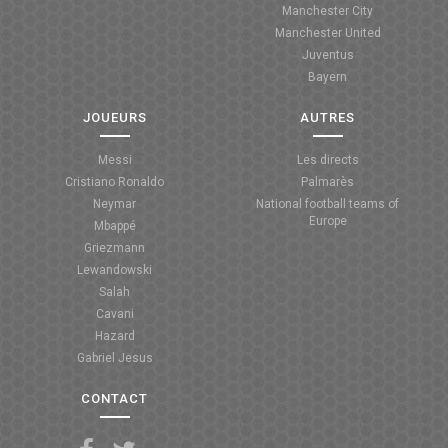
Manchester City
ANGLETERRE
Manchester United
Juventus
ESPAGNE
Bayern
ITALIE
JOUEURS
AUTRES
ALLEMAGNE
Messi
Les directs
Cristiano Ronaldo
Palmarès
RECHERCHE
Neymar
National football teams of
Europe
Mbappé
Griezmann
Lewandowski
Salah
Cavani
Hazard
Gabriel Jesus
CONTACT