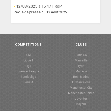
12/08/2025 à 15:47
| RdP
Revue de presse du 12 août 2025
COMPÉTITIONS
CLUBS
CM
Paris-SG
Ligue 1
Marseille
Liga
Lyon
Premier League
Monaco
Bundesliga
Real Madrid
Serie A
FC Barcelona
Manchester City
Manchester United
Juventus
Bayern