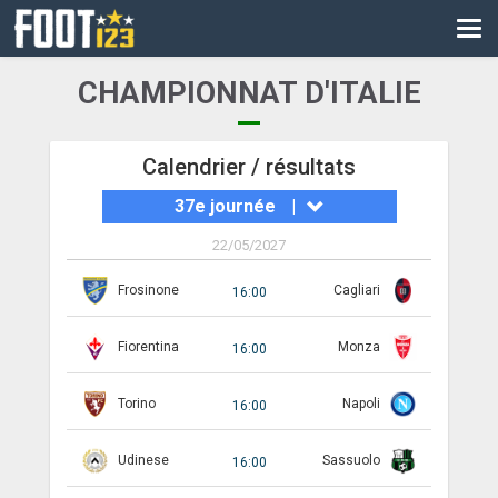
CM
EURO
CHAMPIONNAT D'ITALIE
CAN
LIGUE DES CHAMPIONS
Calendrier / résultats
37e journée
|
PALMARÈS
22/05/2027
LES DIRECTS
Frosinone
Cagliari
16:00
LIGUE 1
Fiorentina
Monza
LIGUE 2
16:00
NATIONAL
Torino
Napoli
16:00
COUPE DE FRANCE
Udinese
Sassuolo
16:00
COUPE DE LA LIGUE