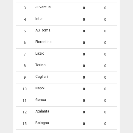
Juventus
3
0
0
Inter
4
0
0
AS Roma
5
0
0
Fiorentina
6
0
0
Lazio
7
0
0
Torino
8
0
0
Cagliari
9
0
0
Napoli
10
0
0
Genoa
11
0
0
Atalanta
12
0
0
Bologna
13
0
0