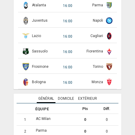
Atalanta
Parma
16:00
ANGLETERRE
Juventus
Napoli
16:00
ESPAGNE
ITALIE
Lazio
Cagliari
16:00
ALLEMAGNE
Sassuolo
Fiorentina
16:00
RECHERCHE
Frosinone
Torino
16:00
Bologna
Monza
16:00
GÉNÉRAL
DOMICILE
EXTÉRIEUR
ÉQUIPE
Pts
Diff.
AC Milan
1
0
0
Parma
2
0
0