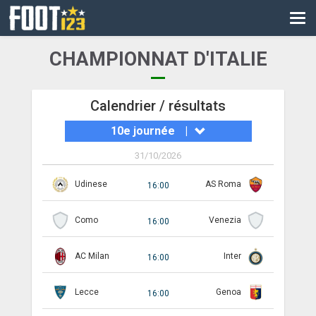
CM
EURO
CHAMPIONNAT D'ITALIE
CAN
LIGUE DES CHAMPIONS
Calendrier / résultats
10e journée
|
PALMARÈS
31/10/2026
LES DIRECTS
Udinese
AS Roma
16:00
LIGUE 1
Como
Venezia
LIGUE 2
16:00
NATIONAL
AC Milan
Inter
16:00
COUPE DE FRANCE
Lecce
Genoa
16:00
COUPE DE LA LIGUE