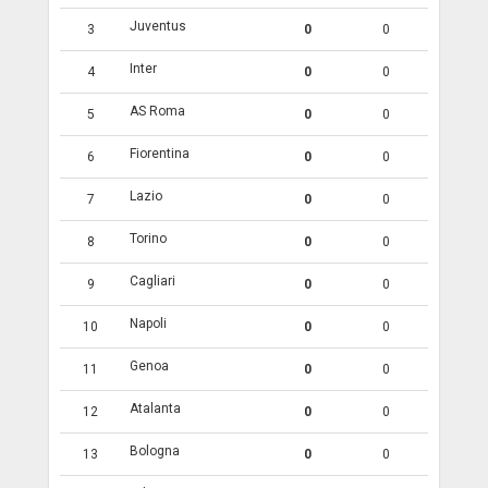
Juventus
3
0
0
Inter
4
0
0
AS Roma
5
0
0
Fiorentina
6
0
0
Lazio
7
0
0
Torino
8
0
0
Cagliari
9
0
0
Napoli
10
0
0
Genoa
11
0
0
Atalanta
12
0
0
Bologna
13
0
0