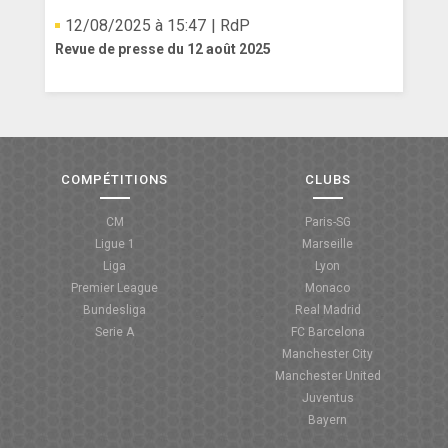
12/08/2025 à 15:47
| RdP
Revue de presse du 12 août 2025
COMPÉTITIONS
CLUBS
CM
Paris-SG
Ligue 1
Marseille
Liga
Lyon
Premier League
Monaco
Bundesliga
Real Madrid
Serie A
FC Barcelona
Manchester City
Manchester United
Juventus
Bayern