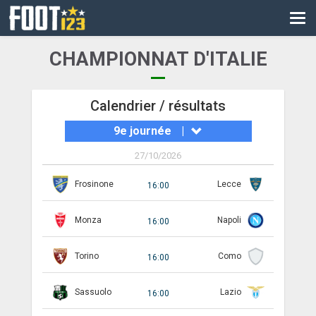
CM
EURO
CHAMPIONNAT D'ITALIE
CAN
LIGUE DES CHAMPIONS
Calendrier / résultats
9e journée
|
PALMARÈS
27/10/2026
LES DIRECTS
Frosinone
Lecce
16:00
LIGUE 1
Monza
Napoli
LIGUE 2
16:00
NATIONAL
Torino
Como
16:00
COUPE DE FRANCE
Sassuolo
Lazio
16:00
COUPE DE LA LIGUE