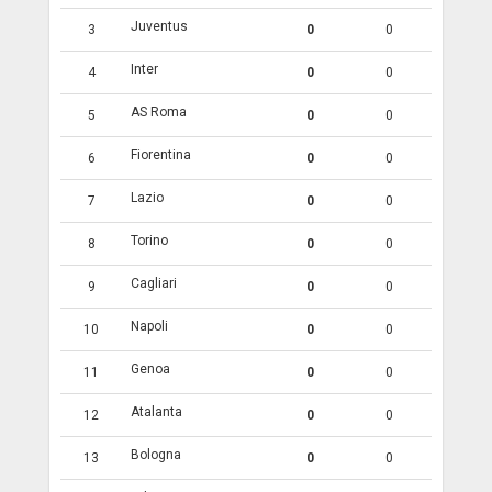
Juventus
3
0
0
Inter
4
0
0
AS Roma
5
0
0
Fiorentina
6
0
0
Lazio
7
0
0
Torino
8
0
0
Cagliari
9
0
0
Napoli
10
0
0
Genoa
11
0
0
Atalanta
12
0
0
Bologna
13
0
0