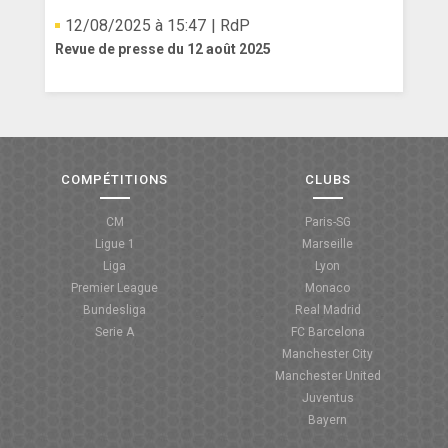
12/08/2025 à 15:47
| RdP
Revue de presse du 12 août 2025
COMPÉTITIONS
CLUBS
CM
Paris-SG
Ligue 1
Marseille
Liga
Lyon
Premier League
Monaco
Bundesliga
Real Madrid
Serie A
FC Barcelona
Manchester City
Manchester United
Juventus
Bayern