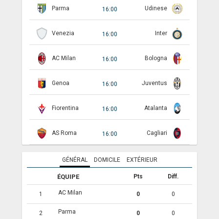
Parma
Udinese
16:00
ANGLETERRE
Venezia
Inter
16:00
ESPAGNE
ITALIE
AC Milan
Bologna
16:00
ALLEMAGNE
Genoa
Juventus
16:00
RECHERCHE
Fiorentina
Atalanta
16:00
AS Roma
Cagliari
16:00
GÉNÉRAL
DOMICILE
EXTÉRIEUR
ÉQUIPE
Pts
Diff.
AC Milan
1
0
0
Parma
2
0
0