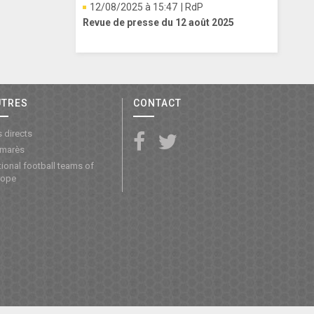
12/08/2025 à 15:47
| RdP
Revue de presse du 12 août 2025
UTRES
CONTACT
 directs
lmarès
ional football teams of
rope