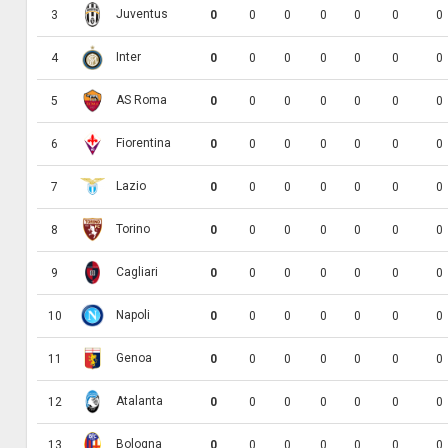
Juventus
3
0
0
0
0
0
0
0
Inter
4
0
0
0
0
0
0
0
AS Roma
5
0
0
0
0
0
0
0
Fiorentina
6
0
0
0
0
0
0
0
Lazio
7
0
0
0
0
0
0
0
Torino
8
0
0
0
0
0
0
0
Cagliari
9
0
0
0
0
0
0
0
Napoli
10
0
0
0
0
0
0
0
Genoa
11
0
0
0
0
0
0
0
Atalanta
12
0
0
0
0
0
0
0
Bologna
13
0
0
0
0
0
0
0