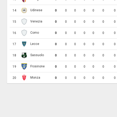
Udinese
14
0
0
0
0
0
0
0
Venezia
15
0
0
0
0
0
0
0
Como
16
0
0
0
0
0
0
0
Lecce
17
0
0
0
0
0
0
0
Sassuolo
18
0
0
0
0
0
0
0
Frosinone
19
0
0
0
0
0
0
0
Monza
20
0
0
0
0
0
0
0