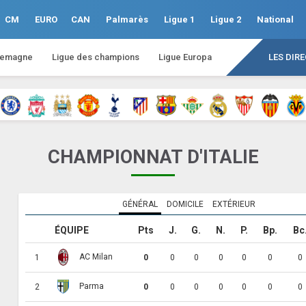
CM
EURO
CAN
Palmarès
Ligue 1
Ligue 2
National
lemagne
Ligue des champions
Ligue Europa
LES DIR
CHAMPIONNAT D'ITALIE
GÉNÉRAL
DOMICILE
EXTÉRIEUR
ÉQUIPE
Pts
J.
G.
N.
P.
Bp.
Bc
AC Milan
1
0
0
0
0
0
0
0
Parma
2
0
0
0
0
0
0
0