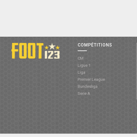
COMPÉTITIONS
CM
Ligue 1
Liga
Premier League
Bundesliga
Serie A