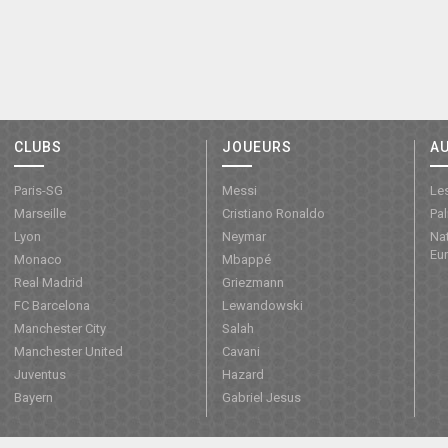
CLUBS
JOUEURS
A
Paris-SG
Messi
Les
Marseille
Cristiano Ronaldo
Pa
Lyon
Neymar
Nat
Eu
Monaco
Mbappé
Real Madrid
Griezmann
FC Barcelona
Lewandowski
Manchester City
Salah
Manchester United
Cavani
Juventus
Hazard
Bayern
Gabriel Jesus