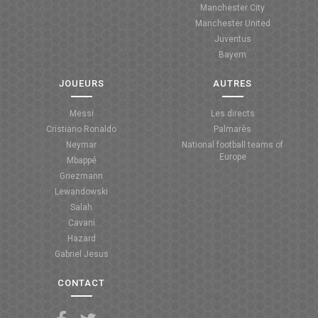
Manchester City
ANGLETERRE
Manchester United
Juventus
ESPAGNE
Bayern
ITALIE
JOUEURS
AUTRES
ALLEMAGNE
Messi
Les directs
Cristiano Ronaldo
Palmarès
RECHERCHE
Neymar
National football teams of
Europe
Mbappé
Griezmann
Lewandowski
Salah
Cavani
Hazard
Gabriel Jesus
CONTACT