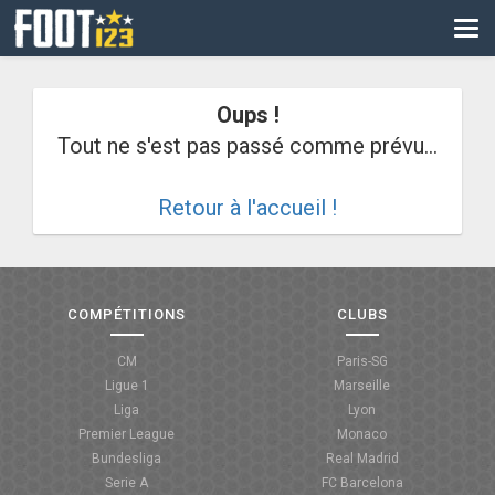
CM
EURO
Oups !
CAN
Tout ne s'est pas passé comme prévu...
LIGUE DES CHAMPIONS
Retour à l'accueil !
PALMARÈS
LES DIRECTS
LIGUE 1
COMPÉTITIONS
CLUBS
LIGUE 2
CM
Paris-SG
Ligue 1
Marseille
NATIONAL
Liga
Lyon
Premier League
Monaco
COUPE DE FRANCE
Bundesliga
Real Madrid
Serie A
FC Barcelona
COUPE DE LA LIGUE