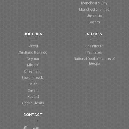
Manchester City
ANGLETERRE
Manchester United
Juventus
ESPAGNE
Bayern
ITALIE
JOUEURS
AUTRES
ALLEMAGNE
Messi
Les directs
Cristiano Ronaldo
Palmarès
RECHERCHE
Neymar
National football teams of
Europe
Mbappé
Griezmann
Lewandowski
Salah
Cavani
Hazard
Gabriel Jesus
CONTACT