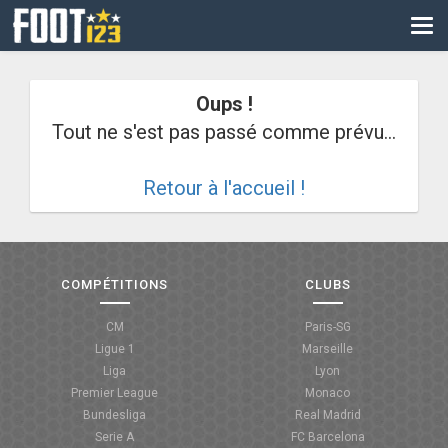
CM
EURO
Oups !
CAN
Tout ne s'est pas passé comme prévu...
LIGUE DES CHAMPIONS
Retour à l'accueil !
PALMARÈS
LES DIRECTS
LIGUE 1
COMPÉTITIONS
CLUBS
LIGUE 2
CM
Paris-SG
Ligue 1
Marseille
NATIONAL
Liga
Lyon
Premier League
Monaco
COUPE DE FRANCE
Bundesliga
Real Madrid
Serie A
FC Barcelona
COUPE DE LA LIGUE