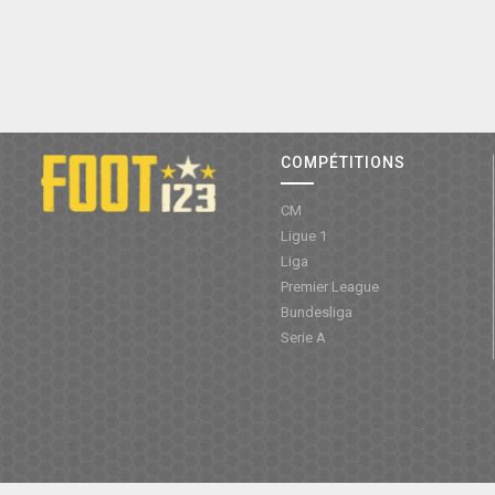
COMPÉTITIONS
CM
Ligue 1
Liga
Premier League
Bundesliga
Serie A