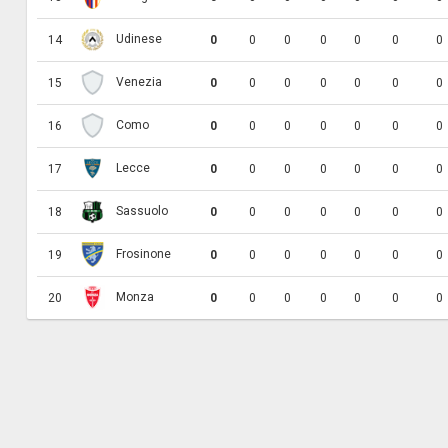
Udinese
14
0
0
0
0
0
0
0
Venezia
15
0
0
0
0
0
0
0
Como
16
0
0
0
0
0
0
0
Lecce
17
0
0
0
0
0
0
0
Sassuolo
18
0
0
0
0
0
0
0
Frosinone
19
0
0
0
0
0
0
0
Monza
20
0
0
0
0
0
0
0