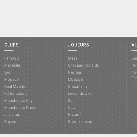
CLUBS
JOUEURS
A
Paris-SG
Messi
Les
Marseille
Cristiano Ronaldo
Pa
Lyon
Neymar
Nat
Eu
Monaco
Mbappé
Real Madrid
Griezmann
FC Barcelona
Lewandowski
Manchester City
Salah
Manchester United
Cavani
Juventus
Hazard
Bayern
Gabriel Jesus