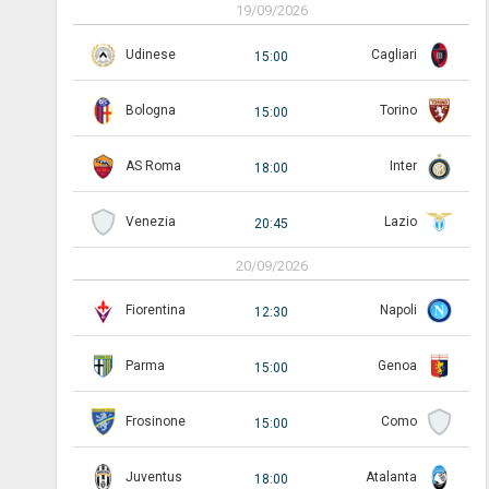
19/09/2026
Udinese
Cagliari
15:00
Bologna
Torino
15:00
AS Roma
Inter
18:00
Venezia
Lazio
20:45
20/09/2026
Fiorentina
Napoli
12:30
Parma
Genoa
15:00
Frosinone
Como
15:00
Juventus
Atalanta
18:00