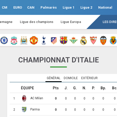
CM
EURO
CAN
Palmarès
Ligue 1
Ligue 2
National
lemagne
Ligue des champions
Ligue Europa
LES DIR
CHAMPIONNAT D'ITALIE
GÉNÉRAL
DOMICILE
EXTÉRIEUR
ÉQUIPE
Pts
J.
G.
N.
P.
Bp.
Bc
AC Milan
1
0
0
0
0
0
0
0
Parma
2
0
0
0
0
0
0
0