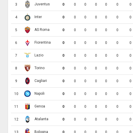
Juventus
3
0
0
0
0
0
0
0
Inter
4
0
0
0
0
0
0
0
AS Roma
5
0
0
0
0
0
0
0
Fiorentina
6
0
0
0
0
0
0
0
Lazio
7
0
0
0
0
0
0
0
Torino
8
0
0
0
0
0
0
0
Cagliari
9
0
0
0
0
0
0
0
Napoli
10
0
0
0
0
0
0
0
Genoa
11
0
0
0
0
0
0
0
Atalanta
12
0
0
0
0
0
0
0
Bologna
13
0
0
0
0
0
0
0