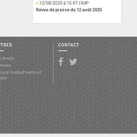
12/08/2025 à 15:47
| RdP
Revue de presse du 12 août 2025
UTRES
CONTACT
 directs
lmarès
ional football teams of
rope