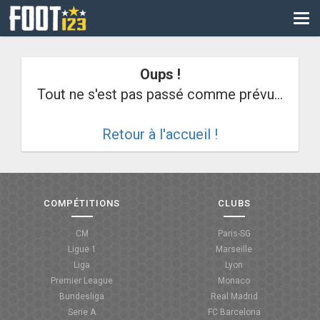
CM
EURO
Oups !
CAN
Tout ne s'est pas passé comme prévu...
LIGUE DES CHAMPIONS
Retour à l'accueil !
PALMARÈS
LES DIRECTS
LIGUE 1
COMPÉTITIONS
CLUBS
LIGUE 2
CM
Paris-SG
Ligue 1
Marseille
NATIONAL
Liga
Lyon
Premier League
Monaco
COUPE DE FRANCE
Bundesliga
Real Madrid
Serie A
FC Barcelona
COUPE DE LA LIGUE