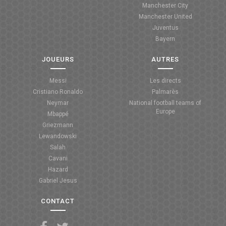
Manchester City
ANGLETERRE
Manchester United
Juventus
ESPAGNE
Bayern
ITALIE
JOUEURS
AUTRES
ALLEMAGNE
Messi
Les directs
Cristiano Ronaldo
Palmarès
RECHERCHE
Neymar
National football teams of
Europe
Mbappé
Griezmann
Lewandowski
Salah
Cavani
Hazard
Gabriel Jesus
CONTACT