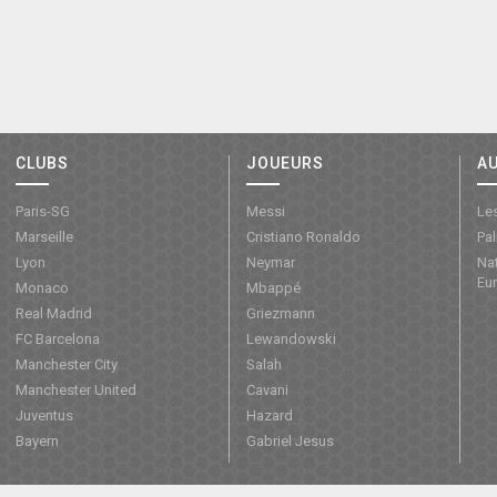
CLUBS
JOUEURS
A
Paris-SG
Messi
Les
Marseille
Cristiano Ronaldo
Pa
Lyon
Neymar
Nat
Eu
Monaco
Mbappé
Real Madrid
Griezmann
FC Barcelona
Lewandowski
Manchester City
Salah
Manchester United
Cavani
Juventus
Hazard
Bayern
Gabriel Jesus