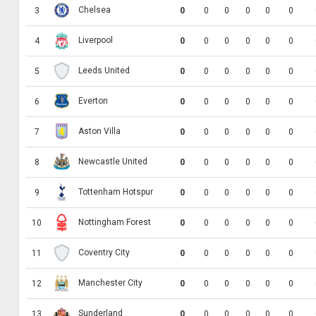
Chelsea
3
0
0
0
0
0
0
Liverpool
4
0
0
0
0
0
0
Leeds United
5
0
0
0
0
0
0
Everton
6
0
0
0
0
0
0
Aston Villa
7
0
0
0
0
0
0
Newcastle United
8
0
0
0
0
0
0
Tottenham Hotspur
9
0
0
0
0
0
0
Nottingham Forest
10
0
0
0
0
0
0
Coventry City
11
0
0
0
0
0
0
Manchester City
12
0
0
0
0
0
0
Sunderland
13
0
0
0
0
0
0