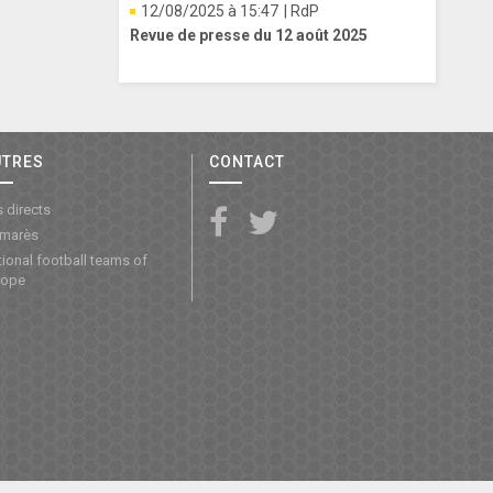
12/08/2025 à 15:47
| RdP
Revue de presse du 12 août 2025
UTRES
CONTACT
 directs
lmarès
ional football teams of
rope