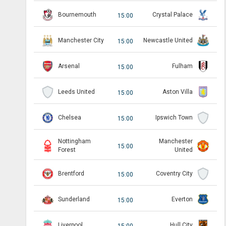
Bournemouth
Crystal Palace
15:00
Manchester City
Newcastle United
15:00
Arsenal
Fulham
15:00
Leeds United
Aston Villa
15:00
Chelsea
Ipswich Town
15:00
Nottingham
Manchester
15:00
Forest
United
Brentford
Coventry City
15:00
Sunderland
Everton
15:00
Liverpool
Hull City
15:00