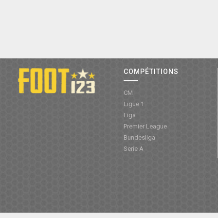
COMPÉTITIONS
CM
Ligue 1
Liga
Premier League
Bundesliga
Serie A