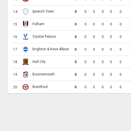
Ipswich Town
14
0
0
0
0
0
0
Fulham
15
0
0
0
0
0
0
Crystal Palace
16
0
0
0
0
0
0
Brighton & Hove Albion
17
0
0
0
0
0
0
Hull City
18
0
0
0
0
0
0
Bournemouth
19
0
0
0
0
0
0
Brentford
20
0
0
0
0
0
0