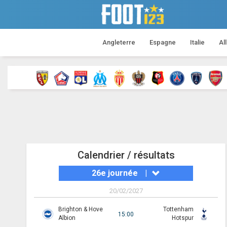
Angleterre
Espagne
Italie
Al
Calendrier / résultats
26e journée
|
20/02/2027
Brighton & Hove
Tottenham
15:00
Albion
Hotspur