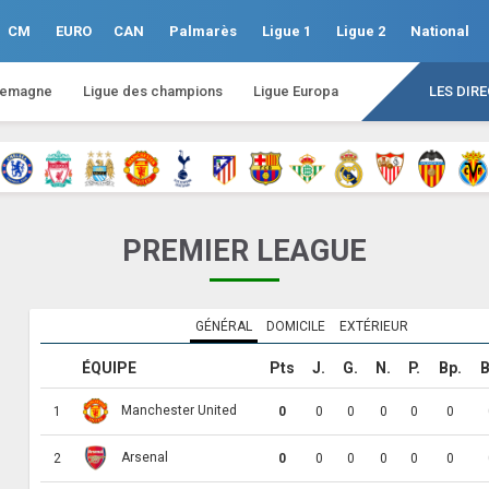
CM
EURO
CAN
Palmarès
Ligue 1
Ligue 2
National
lemagne
Ligue des champions
Ligue Europa
LES DIR
PREMIER LEAGUE
GÉNÉRAL
DOMICILE
EXTÉRIEUR
ÉQUIPE
Pts
J.
G.
N.
P.
Bp.
B
Manchester United
1
0
0
0
0
0
0
Arsenal
2
0
0
0
0
0
0