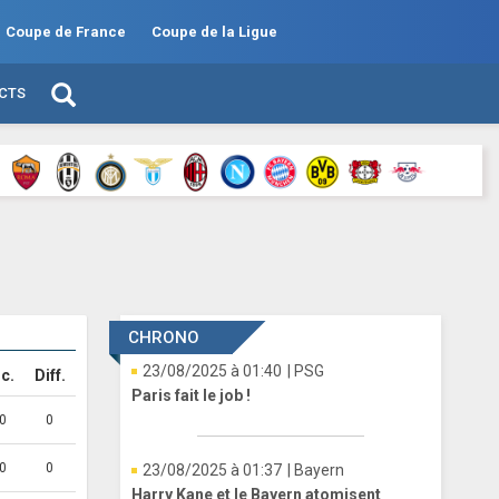
Coupe de France
Coupe de la Ligue
ECTS
CHRONO
23/08/2025 à 01:40
| PSG
c.
Diff.
Paris fait le job !
0
0
0
0
23/08/2025 à 01:37
| Bayern
Harry Kane et le Bayern atomisent