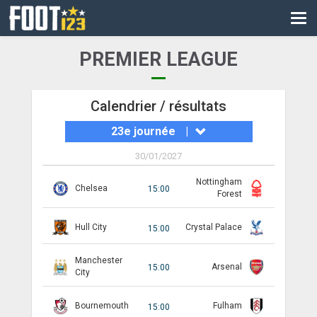
CM
EURO
PREMIER LEAGUE
CAN
LIGUE DES CHAMPIONS
Calendrier / résultats
23e journée
|
PALMARÈS
30/01/2027
LES DIRECTS
Nottingham
Chelsea
15:00
LIGUE 1
Forest
LIGUE 2
Hull City
Crystal Palace
15:00
NATIONAL
Manchester
Arsenal
15:00
City
COUPE DE FRANCE
Bournemouth
Fulham
15:00
COUPE DE LA LIGUE