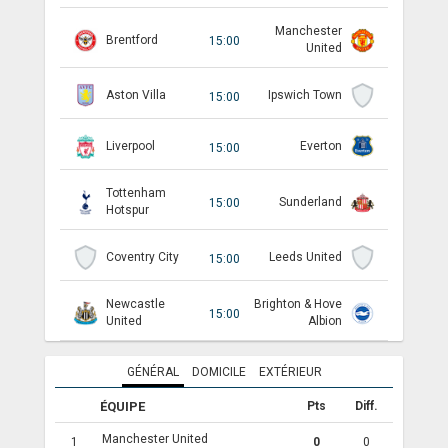
Manchester
ANGLETERRE
Brentford
15:00
United
ESPAGNE
Aston Villa
Ipswich Town
15:00
ITALIE
Liverpool
Everton
15:00
ALLEMAGNE
Tottenham
RECHERCHE
Sunderland
15:00
Hotspur
Coventry City
Leeds United
15:00
Newcastle
Brighton & Hove
15:00
United
Albion
GÉNÉRAL
DOMICILE
EXTÉRIEUR
ÉQUIPE
Pts
Diff.
Manchester United
1
0
0