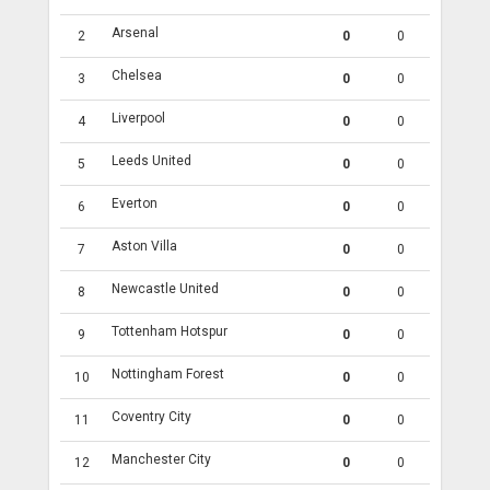
Arsenal
2
0
0
Chelsea
3
0
0
Liverpool
4
0
0
Leeds United
5
0
0
Everton
6
0
0
Aston Villa
7
0
0
Newcastle United
8
0
0
Tottenham Hotspur
9
0
0
Nottingham Forest
10
0
0
Coventry City
11
0
0
Manchester City
12
0
0