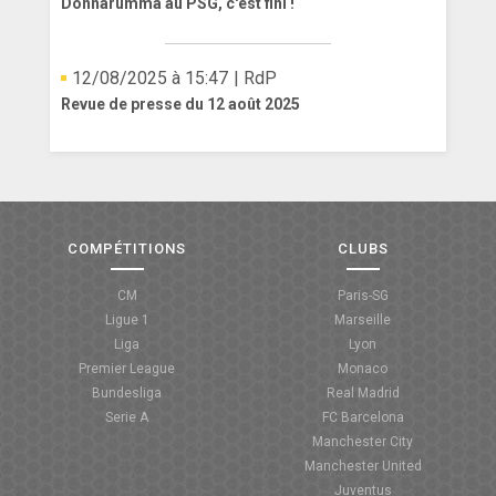
Donnarumma au PSG, c'est fini !
12/08/2025 à 15:47
| RdP
Revue de presse du 12 août 2025
COMPÉTITIONS
CLUBS
CM
Paris-SG
Ligue 1
Marseille
Liga
Lyon
Premier League
Monaco
Bundesliga
Real Madrid
Serie A
FC Barcelona
Manchester City
Manchester United
Juventus