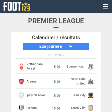
CM
EURO
PREMIER LEAGUE
CAN
LIGUE DES CHAMPIONS
Calendrier / résultats
22e journée
|
PALMARÈS
23/01/2027
LES DIRECTS
Nottingham
Bournemouth
15:00
LIGUE 1
Forest
LIGUE 2
Newcastle
Arsenal
15:00
United
NATIONAL
Ipswich Town
Hull City
15:00
COUPE DE FRANCE
Fulham
Aston Villa
15:00
COUPE DE LA LIGUE