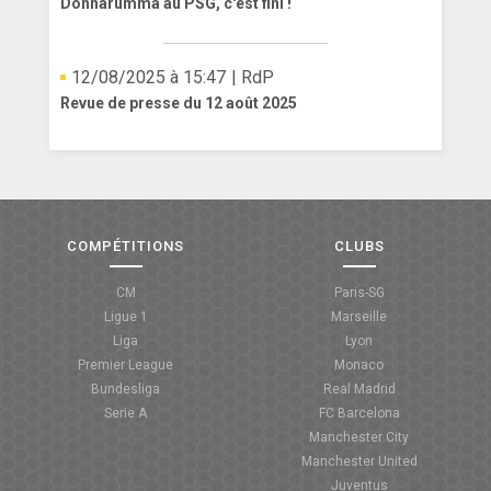
Donnarumma au PSG, c'est fini !
12/08/2025 à 15:47
| RdP
Revue de presse du 12 août 2025
COMPÉTITIONS
CLUBS
CM
Paris-SG
Ligue 1
Marseille
Liga
Lyon
Premier League
Monaco
Bundesliga
Real Madrid
Serie A
FC Barcelona
Manchester City
Manchester United
Juventus