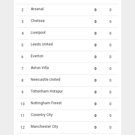
Arsenal
2
0
0
Chelsea
3
0
0
Liverpool
4
0
0
Leeds United
5
0
0
Everton
6
0
0
Aston Villa
7
0
0
Newcastle United
8
0
0
Tottenham Hotspur
9
0
0
Nottingham Forest
10
0
0
Coventry City
11
0
0
Manchester City
12
0
0