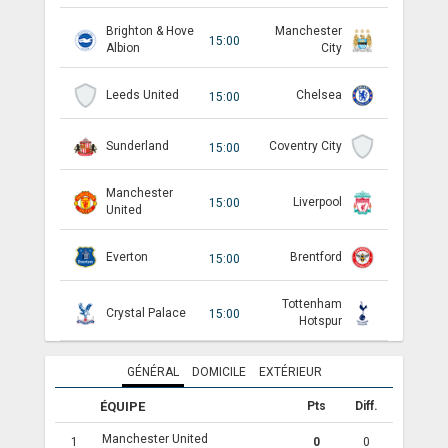
Brighton & Hove
Manchester
ANGLETERRE
15:00
Albion
City
ESPAGNE
Leeds United
Chelsea
15:00
ITALIE
Sunderland
Coventry City
15:00
ALLEMAGNE
Manchester
RECHERCHE
Liverpool
15:00
United
Everton
Brentford
15:00
Tottenham
Crystal Palace
15:00
Hotspur
GÉNÉRAL
DOMICILE
EXTÉRIEUR
ÉQUIPE
Pts
Diff.
Manchester United
1
0
0