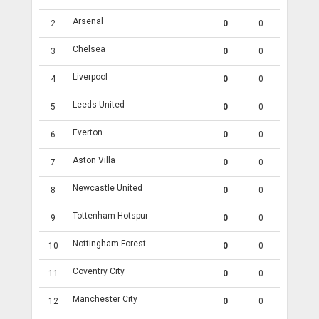
Arsenal
2
0
0
Chelsea
3
0
0
Liverpool
4
0
0
Leeds United
5
0
0
Everton
6
0
0
Aston Villa
7
0
0
Newcastle United
8
0
0
Tottenham Hotspur
9
0
0
Nottingham Forest
10
0
0
Coventry City
11
0
0
Manchester City
12
0
0