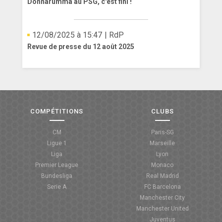
Donnarumma au PSG, c'est fini !
12/08/2025 à 15:47
| RdP
Revue de presse du 12 août 2025
COMPÉTITIONS
CLUBS
CM
Paris-SG
Ligue 1
Marseille
Liga
Lyon
Premier League
Monaco
Bundesliga
Real Madrid
Serie A
FC Barcelona
Manchester City
Manchester United
Juventus