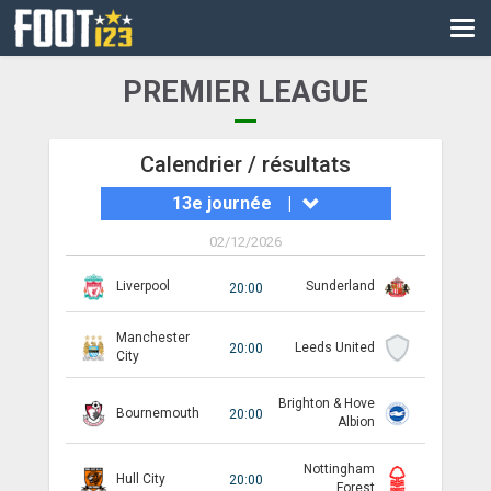
CM
EURO
PREMIER LEAGUE
CAN
LIGUE DES CHAMPIONS
Calendrier / résultats
13e journée
|
PALMARÈS
02/12/2026
LES DIRECTS
Liverpool
Sunderland
20:00
LIGUE 1
Manchester
LIGUE 2
Leeds United
20:00
City
NATIONAL
Brighton & Hove
Bournemouth
20:00
Albion
COUPE DE FRANCE
Nottingham
Hull City
20:00
COUPE DE LA LIGUE
Forest