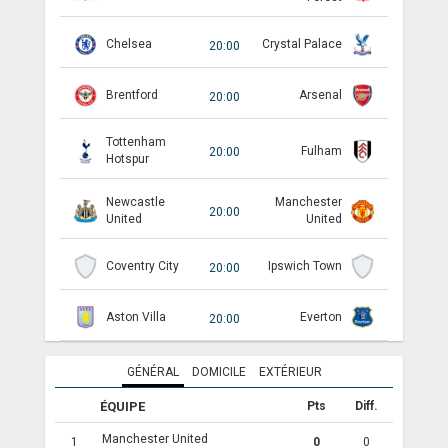
ANGLETERRE
Chelsea
Crystal Palace
20:00
ESPAGNE
Brentford
Arsenal
20:00
ITALIE
Tottenham
Fulham
20:00
ALLEMAGNE
Hotspur
RECHERCHE
Newcastle
Manchester
20:00
United
United
Coventry City
Ipswich Town
20:00
Aston Villa
Everton
20:00
GÉNÉRAL
DOMICILE
EXTÉRIEUR
ÉQUIPE
Pts
Diff.
Manchester United
1
0
0