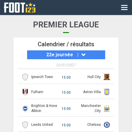
CM
EURO
PREMIER LEAGUE
CAN
LIGUE DES CHAMPIONS
Calendrier / résultats
22e journée
|
PALMARÈS
23/01/2027
LES DIRECTS
Ipswich Town
Hull City
15:00
LIGUE 1
Fulham
Aston Villa
LIGUE 2
15:00
NATIONAL
Brighton & Hove
Manchester
15:00
Albion
City
COUPE DE FRANCE
Leeds United
Chelsea
15:00
COUPE DE LA LIGUE