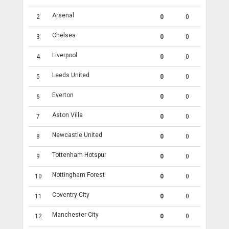
Arsenal
2
0
0
Chelsea
3
0
0
Liverpool
4
0
0
Leeds United
5
0
0
Everton
6
0
0
Aston Villa
7
0
0
Newcastle United
8
0
0
Tottenham Hotspur
9
0
0
Nottingham Forest
10
0
0
Coventry City
11
0
0
Manchester City
12
0
0