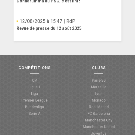
Donnarumma au PSG, c'est fini !
12/08/2025 à 15:47
| RdP
Revue de presse du 12 août 2025
COMPÉTITIONS
CLUBS
CM
Paris-SG
Ligue 1
Marseille
Liga
Lyon
Premier League
Monaco
Bundesliga
Real Madrid
Serie A
FC Barcelona
Manchester City
Manchester United
Juventus