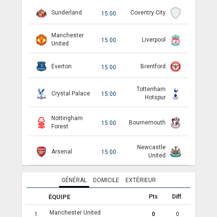
Sunderland
Coventry City
15:00
ANGLETERRE
Manchester
ESPAGNE
Liverpool
15:00
United
ITALIE
Everton
Brentford
15:00
ALLEMAGNE
Tottenham
Crystal Palace
15:00
RECHERCHE
Hotspur
Nottingham
Bournemouth
15:00
Forest
Newcastle
Arsenal
15:00
United
GÉNÉRAL
DOMICILE
EXTÉRIEUR
ÉQUIPE
Pts
Diff.
Manchester United
1
0
0