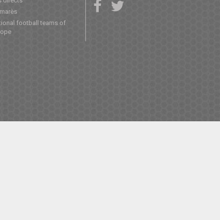
 directs
lmarès
ional football teams of
rope