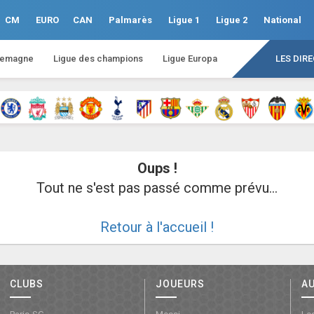
CM
EURO
CAN
Palmarès
Ligue 1
Ligue 2
National
lemagne
Ligue des champions
Ligue Europa
LES DIR
Oups !
Tout ne s'est pas passé comme prévu...
Retour à l'accueil !
CLUBS
JOUEURS
A