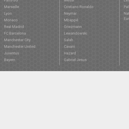
Paris-SG
Messi
Les
Marseille
Cristiano Ronaldo
Pa
Lyon
Neymar
Nat
Eu
Monaco
Mbappé
Real Madrid
Griezmann
FC Barcelona
Lewandowski
Manchester City
Salah
Manchester United
Cavani
Juventus
Hazard
Bayern
Gabriel Jesus