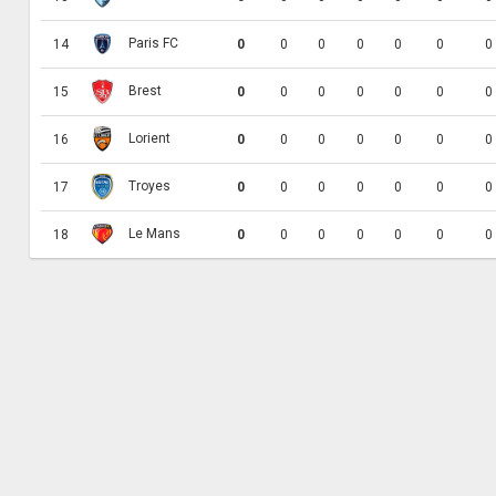
Paris FC
14
0
0
0
0
0
0
0
Brest
15
0
0
0
0
0
0
0
Lorient
16
0
0
0
0
0
0
0
Troyes
17
0
0
0
0
0
0
0
Le Mans
18
0
0
0
0
0
0
0