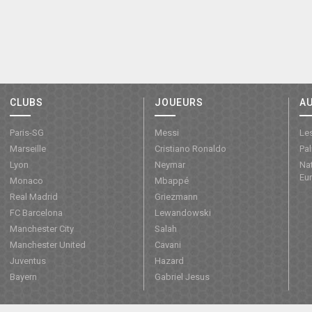
CLUBS
JOUEURS
A
Paris-SG
Messi
Les
Marseille
Cristiano Ronaldo
Pa
Lyon
Neymar
Nat
Eu
Monaco
Mbappé
Real Madrid
Griezmann
FC Barcelona
Lewandowski
Manchester City
Salah
Manchester United
Cavani
Juventus
Hazard
Bayern
Gabriel Jesus