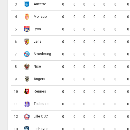
Auxerre
3
0
0
0
0
0
0
0
Monaco
4
0
0
0
0
0
0
0
Lyon
5
0
0
0
0
0
0
0
Lens
6
0
0
0
0
0
0
0
Strasbourg
7
0
0
0
0
0
0
0
Nice
8
0
0
0
0
0
0
0
Angers
9
0
0
0
0
0
0
0
Rennes
10
0
0
0
0
0
0
0
Toulouse
11
0
0
0
0
0
0
0
Lille OSC
12
0
0
0
0
0
0
0
Le Havre
13
0
0
0
0
0
0
0