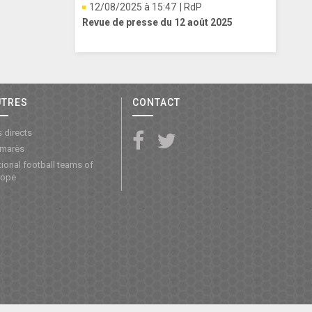
12/08/2025 à 15:47
| RdP
Revue de presse du 12 août 2025
UTRES
CONTACT
 directs
lmarès
ional football teams of
rope