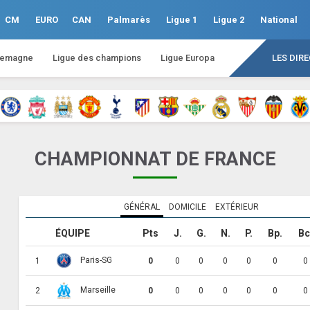
CM
EURO
CAN
Palmarès
Ligue 1
Ligue 2
National
lemagne
Ligue des champions
Ligue Europa
LES DIR
CHAMPIONNAT DE FRANCE
GÉNÉRAL
DOMICILE
EXTÉRIEUR
ÉQUIPE
Pts
J.
G.
N.
P.
Bp.
Bc
Paris-SG
1
0
0
0
0
0
0
0
Marseille
2
0
0
0
0
0
0
0