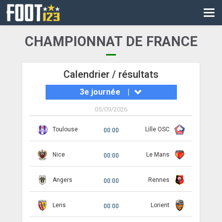
CM
EURO
CHAMPIONNAT DE FRANCE
CAN
LIGUE DES CHAMPIONS
Calendrier / résultats
3e journée
|
PALMARÈS
05/09/2026
LES DIRECTS
Toulouse
Lille OSC
00:00
LIGUE 1
Nice
Le Mans
LIGUE 2
00:00
NATIONAL
Angers
Rennes
00:00
COUPE DE FRANCE
Lens
Lorient
00:00
COUPE DE LA LIGUE