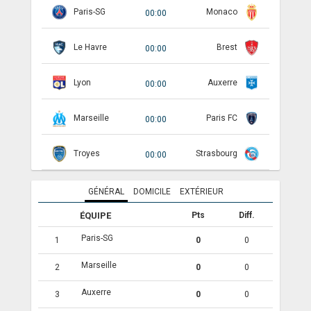
Paris-SG
Monaco
00:00
ANGLETERRE
Le Havre
Brest
00:00
ESPAGNE
ITALIE
Lyon
Auxerre
00:00
ALLEMAGNE
Marseille
Paris FC
00:00
RECHERCHE
Troyes
Strasbourg
00:00
GÉNÉRAL
DOMICILE
EXTÉRIEUR
ÉQUIPE
Pts
Diff.
Paris-SG
1
0
0
Marseille
2
0
0
Auxerre
3
0
0