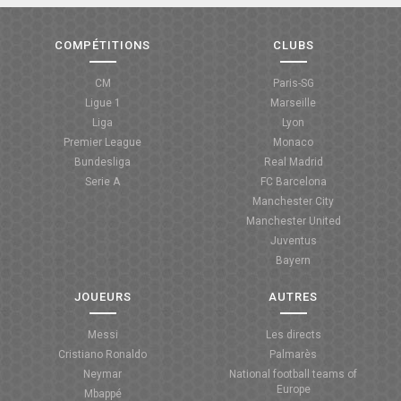
COMPÉTITIONS
CLUBS
CM
Paris-SG
Ligue 1
Marseille
Liga
Lyon
Premier League
Monaco
Bundesliga
Real Madrid
Serie A
FC Barcelona
Manchester City
Manchester United
Juventus
Bayern
JOUEURS
AUTRES
Messi
Les directs
Cristiano Ronaldo
Palmarès
Neymar
National football teams of
Europe
Mbappé