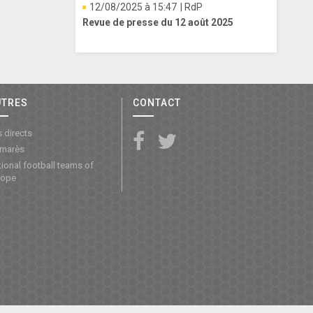
12/08/2025 à 15:47
| RdP
Revue de presse du 12 août 2025
UTRES
CONTACT
 directs
lmarès
ional football teams of
rope