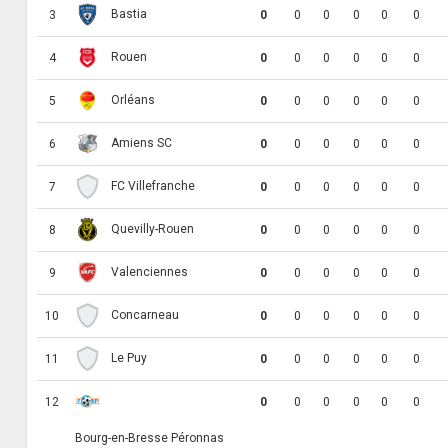
Bastia
3
0
0
0
0
0
0
Rouen
4
0
0
0
0
0
0
Orléans
5
0
0
0
0
0
0
Amiens SC
6
0
0
0
0
0
0
FC Villefranche
7
0
0
0
0
0
0
Quevilly-Rouen
8
0
0
0
0
0
0
Valenciennes
9
0
0
0
0
0
0
Concarneau
10
0
0
0
0
0
0
Le Puy
11
0
0
0
0
0
0
12
0
0
0
0
0
0
Bourg-en-Bresse Péronnas