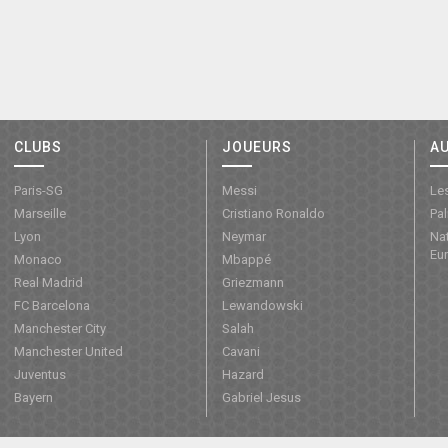
CLUBS
JOUEURS
A
Paris-SG
Messi
Les
Marseille
Cristiano Ronaldo
Pa
Lyon
Neymar
Nat
Eu
Monaco
Mbappé
Real Madrid
Griezmann
FC Barcelona
Lewandowski
Manchester City
Salah
Manchester United
Cavani
Juventus
Hazard
Bayern
Gabriel Jesus