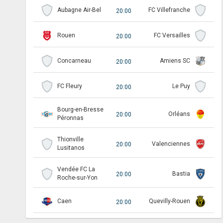
Aubagne Air-Bel
FC Villefranche
20:00
Rouen
FC Versailles
20:00
Concarneau
Amiens SC
20:00
FC Fleury
Le Puy
20:00
Bourg-en-Bresse
Orléans
20:00
Péronnas
Thionville
Valenciennes
20:00
Lusitanos
Vendée FC La
Bastia
20:00
Roche-sur-Yon
Caen
Quevilly-Rouen
20:00