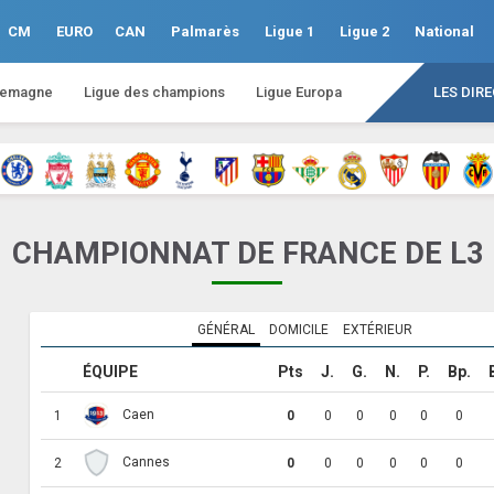
CM
EURO
CAN
Palmarès
Ligue 1
Ligue 2
National
lemagne
Ligue des champions
Ligue Europa
LES DIR
CHAMPIONNAT DE FRANCE DE L3
GÉNÉRAL
DOMICILE
EXTÉRIEUR
ÉQUIPE
Pts
J.
G.
N.
P.
Bp.
Caen
1
0
0
0
0
0
0
Cannes
2
0
0
0
0
0
0