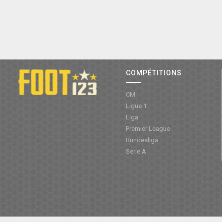
COMPÉTITIONS
CM
Ligue 1
Liga
Premier League
Bundesliga
Serie A