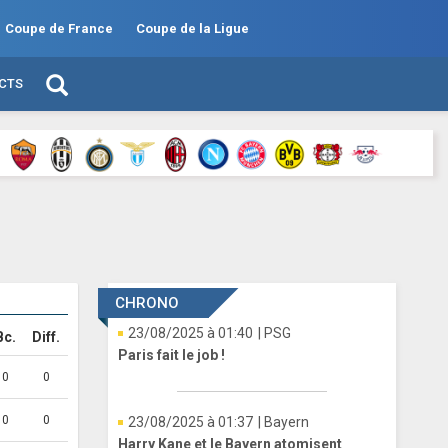
Coupe de France
Coupe de la Ligue
ECTS
CHRONO
23/08/2025 à 01:40
| PSG
Bc.
Diff.
Paris fait le job !
0
0
0
0
23/08/2025 à 01:37
| Bayern
Harry Kane et le Bayern atomisent