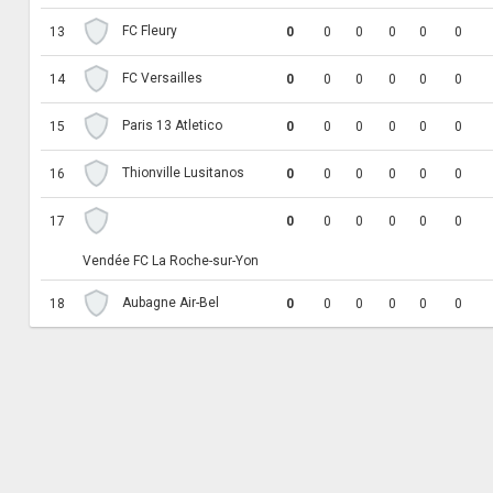
FC Fleury
13
0
0
0
0
0
0
FC Versailles
14
0
0
0
0
0
0
Paris 13 Atletico
15
0
0
0
0
0
0
Thionville Lusitanos
16
0
0
0
0
0
0
17
0
0
0
0
0
0
Vendée FC La Roche-sur-Yon
Aubagne Air-Bel
18
0
0
0
0
0
0