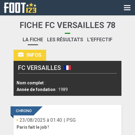
CM
EURO
FICHE FC VERSAILLES 78
CAN
LA FICHE
LES RÉSULTATS
L'EFFECTIF
LIGUE DES CHAMPIONS
INFOS
PALMARÈS
FC VERSAILLES
LES DIRECTS
LIGUE 1
Nom complet
:
Année de fondation
: 1989
LIGUE 2
NATIONAL
CHRONO
23/08/2025 à 01:40
| PSG
COUPE DE FRANCE
Paris fait le job !
COUPE DE LA LIGUE