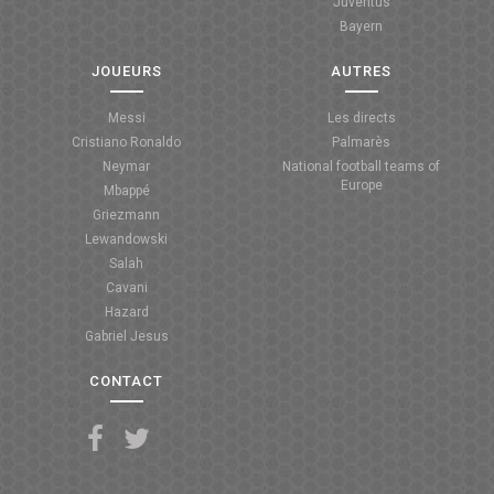
Juventus
Bayern
JOUEURS
AUTRES
Messi
Les directs
Cristiano Ronaldo
Palmarès
Neymar
National football teams of
Europe
Mbappé
Griezmann
Lewandowski
Salah
Cavani
Hazard
Gabriel Jesus
CONTACT