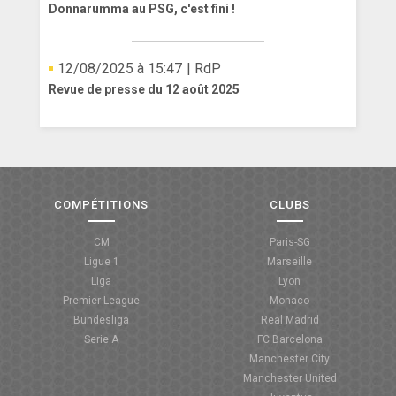
Donnarumma au PSG, c'est fini !
12/08/2025 à 15:47
| RdP
Revue de presse du 12 août 2025
COMPÉTITIONS
CLUBS
CM
Paris-SG
Ligue 1
Marseille
Liga
Lyon
Premier League
Monaco
Bundesliga
Real Madrid
Serie A
FC Barcelona
Manchester City
Manchester United