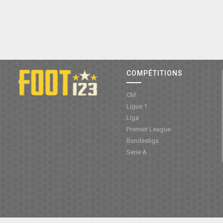
COMPÉTITIONS
CM
Ligue 1
Liga
Premier League
Bundesliga
Serie A