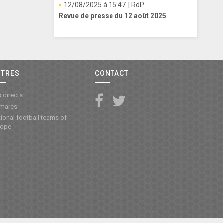
12/08/2025 à 15:47
| RdP
Revue de presse du 12 août 2025
UTRES
CONTACT
 directs
lmarès
ional football teams of
rope