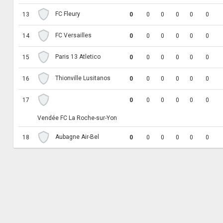
FC Fleury
13
0
0
0
0
0
0
FC Versailles
14
0
0
0
0
0
0
Paris 13 Atletico
15
0
0
0
0
0
0
Thionville Lusitanos
16
0
0
0
0
0
0
17
0
0
0
0
0
0
Vendée FC La Roche-sur-Yon
Aubagne Air-Bel
18
0
0
0
0
0
0