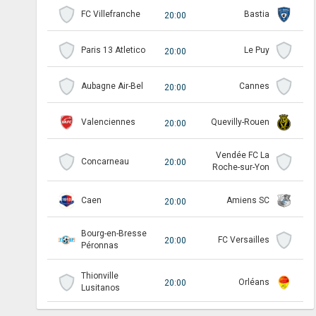
FC Villefranche
Bastia
20:00
Paris 13 Atletico
Le Puy
20:00
Aubagne Air-Bel
Cannes
20:00
Valenciennes
Quevilly-Rouen
20:00
Vendée FC La
Concarneau
20:00
Roche-sur-Yon
Caen
Amiens SC
20:00
Bourg-en-Bresse
FC Versailles
20:00
Péronnas
Thionville
Orléans
20:00
Lusitanos