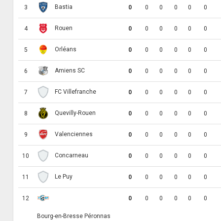
Bastia
3
0
0
0
0
0
0
Rouen
4
0
0
0
0
0
0
Orléans
5
0
0
0
0
0
0
Amiens SC
6
0
0
0
0
0
0
FC Villefranche
7
0
0
0
0
0
0
Quevilly-Rouen
8
0
0
0
0
0
0
Valenciennes
9
0
0
0
0
0
0
Concarneau
10
0
0
0
0
0
0
Le Puy
11
0
0
0
0
0
0
12
0
0
0
0
0
0
Bourg-en-Bresse Péronnas