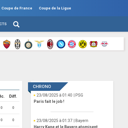
Coupe de France
Coupe de la Ligue
ECTS
CHRONO
23/08/2025 à 01:40
| PSG
Bc.
Diff.
Paris fait le job !
0
0
0
0
23/08/2025 à 01:37
| Bayern
Harry Kane et le Bayern atomisent