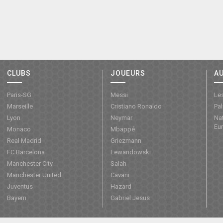
CLUBS
JOUEURS
A
Paris-SG
Messi
Les
Marseille
Cristiano Ronaldo
Pa
Lyon
Neymar
Nat
Eu
Monaco
Mbappé
Real Madrid
Griezmann
FC Barcelona
Lewandowski
Manchester City
Salah
Manchester United
Cavani
Juventus
Hazard
Bayern
Gabriel Jesus