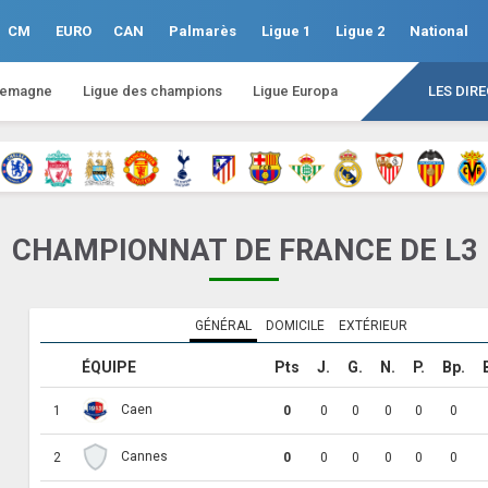
CM
EURO
CAN
Palmarès
Ligue 1
Ligue 2
National
lemagne
Ligue des champions
Ligue Europa
LES DIR
CHAMPIONNAT DE FRANCE DE L3
GÉNÉRAL
DOMICILE
EXTÉRIEUR
ÉQUIPE
Pts
J.
G.
N.
P.
Bp.
Caen
1
0
0
0
0
0
0
Cannes
2
0
0
0
0
0
0