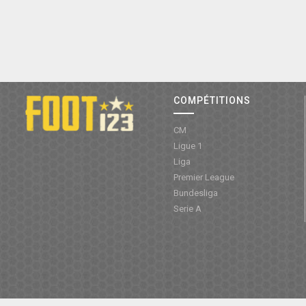
COMPÉTITIONS
CM
Ligue 1
Liga
Premier League
Bundesliga
Serie A