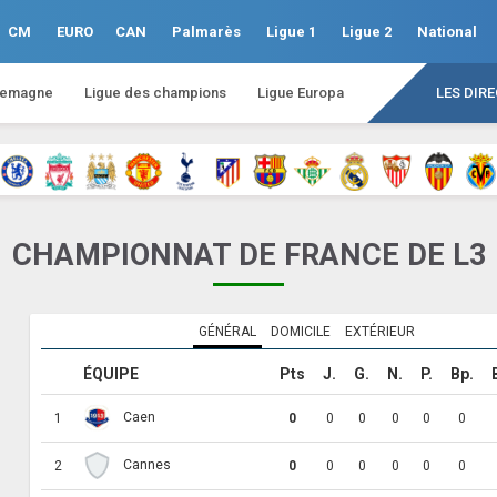
CM
EURO
CAN
Palmarès
Ligue 1
Ligue 2
National
lemagne
Ligue des champions
Ligue Europa
LES DIR
CHAMPIONNAT DE FRANCE DE L3
GÉNÉRAL
DOMICILE
EXTÉRIEUR
ÉQUIPE
Pts
J.
G.
N.
P.
Bp.
Caen
1
0
0
0
0
0
0
Cannes
2
0
0
0
0
0
0