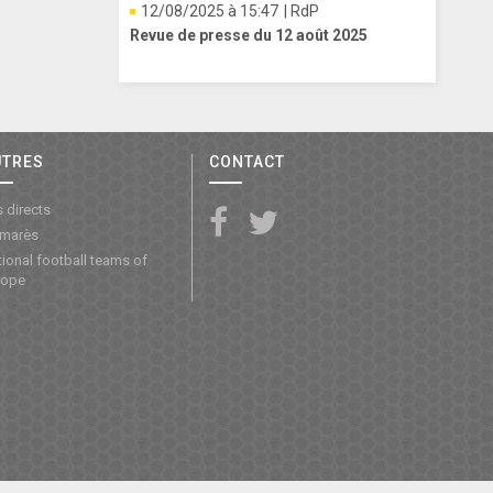
12/08/2025 à 15:47
| RdP
Revue de presse du 12 août 2025
UTRES
CONTACT
 directs
lmarès
ional football teams of
rope