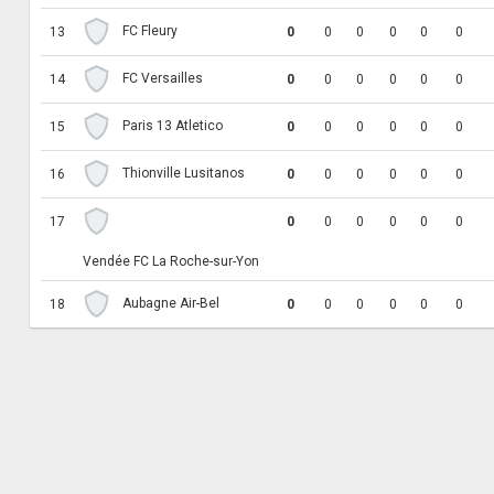
FC Fleury
13
0
0
0
0
0
0
FC Versailles
14
0
0
0
0
0
0
Paris 13 Atletico
15
0
0
0
0
0
0
Thionville Lusitanos
16
0
0
0
0
0
0
17
0
0
0
0
0
0
Vendée FC La Roche-sur-Yon
Aubagne Air-Bel
18
0
0
0
0
0
0