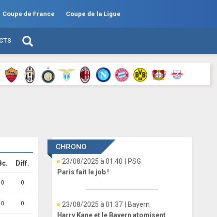
Coupe de France
Coupe de la Ligue
ECTS
CHRONO
23/08/2025 à 01:40
| PSG
Bc.
Diff.
Paris fait le job !
0
0
0
0
23/08/2025 à 01:37
| Bayern
Harry Kane et le Bayern atomisent