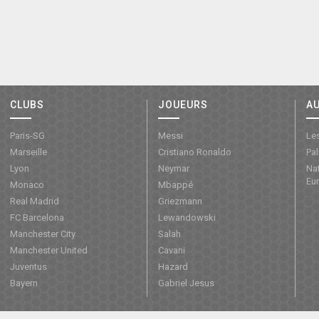
CLUBS
JOUEURS
A
Paris-SG
Messi
Les
Marseille
Cristiano Ronaldo
Pa
Lyon
Neymar
Nat
Eu
Monaco
Mbappé
Real Madrid
Griezmann
FC Barcelona
Lewandowski
Manchester City
Salah
Manchester United
Cavani
Juventus
Hazard
Bayern
Gabriel Jesus