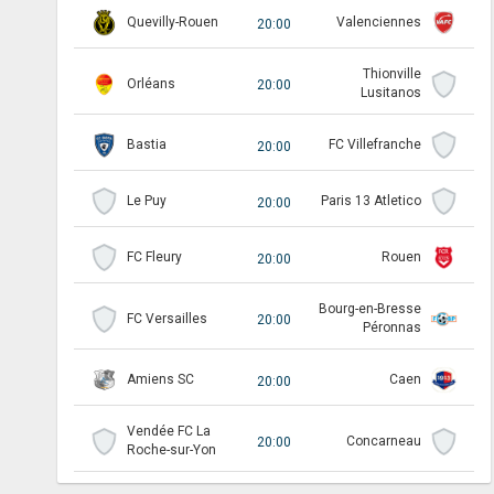
Quevilly-Rouen
Valenciennes
20:00
Thionville
Orléans
20:00
Lusitanos
Bastia
FC Villefranche
20:00
Le Puy
Paris 13 Atletico
20:00
FC Fleury
Rouen
20:00
Bourg-en-Bresse
FC Versailles
20:00
Péronnas
Amiens SC
Caen
20:00
Vendée FC La
Concarneau
20:00
Roche-sur-Yon