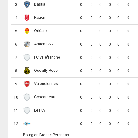
Bastia
3
0
0
0
0
0
0
Rouen
4
0
0
0
0
0
0
Orléans
5
0
0
0
0
0
0
Amiens SC
6
0
0
0
0
0
0
FC Villefranche
7
0
0
0
0
0
0
Quevilly-Rouen
8
0
0
0
0
0
0
Valenciennes
9
0
0
0
0
0
0
Concarneau
10
0
0
0
0
0
0
Le Puy
11
0
0
0
0
0
0
12
0
0
0
0
0
0
Bourg-en-Bresse Péronnas