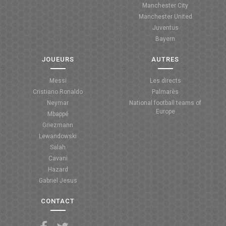
Manchester City
ANGLETERRE
Manchester United
Juventus
ESPAGNE
Bayern
ITALIE
JOUEURS
AUTRES
ALLEMAGNE
Messi
Les directs
Cristiano Ronaldo
Palmarès
RECHERCHE
Neymar
National football teams of
Europe
Mbappé
Griezmann
Lewandowski
Salah
Cavani
Hazard
Gabriel Jesus
CONTACT