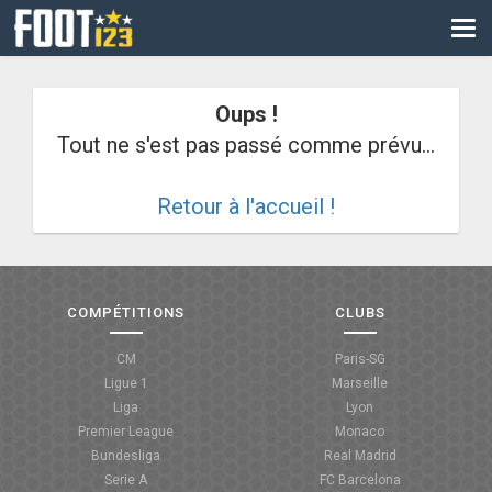
CM
EURO
Oups !
CAN
Tout ne s'est pas passé comme prévu...
LIGUE DES CHAMPIONS
Retour à l'accueil !
PALMARÈS
LES DIRECTS
LIGUE 1
COMPÉTITIONS
CLUBS
LIGUE 2
CM
Paris-SG
Ligue 1
Marseille
NATIONAL
Liga
Lyon
Premier League
Monaco
COUPE DE FRANCE
Bundesliga
Real Madrid
Serie A
FC Barcelona
COUPE DE LA LIGUE