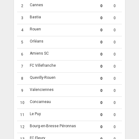
Cannes
2
0
0
Bastia
3
0
0
Rouen
4
0
0
Orléans
5
0
0
Amiens SC
6
0
0
FC Villefranche
7
0
0
Quevilly-Rouen
8
0
0
Valenciennes
9
0
0
Concarneau
10
0
0
Le Puy
11
0
0
Bourg-en-Bresse Péronnas
12
0
0
FC Fleury