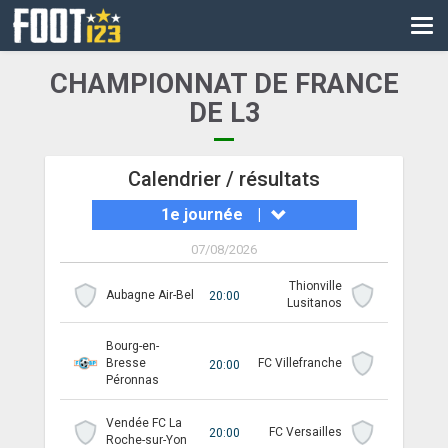
CM
EURO
CHAMPIONNAT DE FRANCE
CAN
DE L3
LIGUE DES CHAMPIONS
Calendrier / résultats
PALMARÈS
1e journée
|
LES DIRECTS
07/08/2026
LIGUE 1
Thionville
Aubagne Air-Bel
20:00
Lusitanos
LIGUE 2
Bourg-en-
NATIONAL
Bresse
FC Villefranche
20:00
Péronnas
COUPE DE FRANCE
Vendée FC La
FC Versailles
20:00
COUPE DE LA LIGUE
Roche-sur-Yon