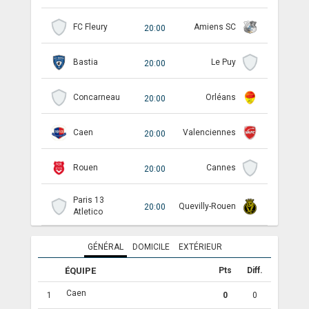
ANGLETERRE
FC Fleury
Amiens SC
20:00
ESPAGNE
Bastia
Le Puy
20:00
ITALIE
Concarneau
Orléans
20:00
ALLEMAGNE
Caen
Valenciennes
20:00
RECHERCHE
Rouen
Cannes
20:00
Paris 13
Quevilly-Rouen
20:00
Atletico
GÉNÉRAL
DOMICILE
EXTÉRIEUR
ÉQUIPE
Pts
Diff.
Caen
1
0
0