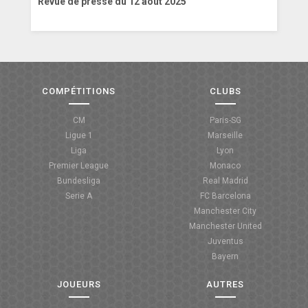
Revue de presse du 12 août 2025
COMPÉTITIONS
CLUBS
CM
Paris-SG
Ligue 1
Marseille
Liga
Lyon
Premier League
Monaco
Bundesliga
Real Madrid
Serie A
FC Barcelona
Manchester City
Manchester United
Juventus
Bayern
JOUEURS
AUTRES