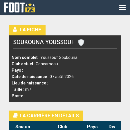
CM
EURO
LA FICHE
CAN
SOUKOUNA YOUSSOUF
LIGUE DES CHAMPIONS
PALMARÈS
Nom complet
: Youssouf Soukouna
Club actuel
: Concarneau
LES DIRECTS
Pays
:
Date de naissance
: 07 août 2026
LIGUE 1
Lieu de naissance
:
Taille
: m /
LIGUE 2
Poste
:
NATIONAL
LA CARRIÈRE EN DÉTAILS
COUPE DE FRANCE
Saison
Club
Pays
Div.
COUPE DE LA LIGUE