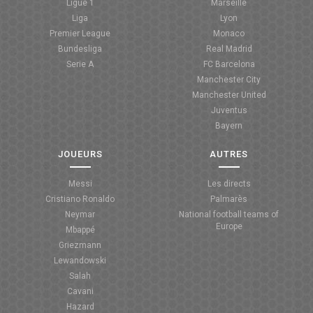
Ligue 1
Marseille
Liga
Lyon
Premier League
Monaco
Bundesliga
Real Madrid
Serie A
FC Barcelona
Manchester City
Manchester United
Juventus
Bayern
JOUEURS
AUTRES
Messi
Les directs
Cristiano Ronaldo
Palmarès
Neymar
National football teams of
Europe
Mbappé
Griezmann
Lewandowski
Salah
Cavani
Hazard