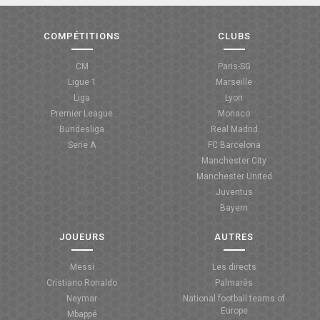
COMPÉTITIONS
CLUBS
CM
Paris-SG
Ligue 1
Marseille
Liga
Lyon
Premier League
Monaco
Bundesliga
Real Madrid
Serie A
FC Barcelona
Manchester City
Manchester United
Juventus
Bayern
JOUEURS
AUTRES
Messi
Les directs
Cristiano Ronaldo
Palmarès
Neymar
National football teams of
Europe
Mbappé