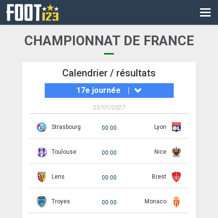
CM
EURO
CHAMPIONNAT DE FRANCE
CAN
LIGUE DES CHAMPIONS
Calendrier / résultats
17e journée
|
PALMARÈS
23/01/2027
LES DIRECTS
Strasbourg
Lyon
00:00
LIGUE 1
Toulouse
Nice
LIGUE 2
00:00
NATIONAL
Lens
Brest
00:00
COUPE DE FRANCE
Troyes
Monaco
00:00
COUPE DE LA LIGUE