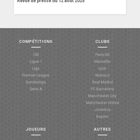
Revue de presse du 12 août 2025
COMPÉTITIONS
CLUBS
CM
Paris-SG
Ligue 1
Marseille
Liga
Lyon
Premier League
Monaco
Bundesliga
Real Madrid
Serie A
FC Barcelona
Manchester City
Manchester United
Juventus
Bayern
JOUEURS
AUTRES