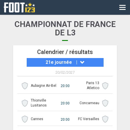
CM
EURO
CHAMPIONNAT DE FRANCE
CAN
DE L3
LIGUE DES CHAMPIONS
Calendrier / résultats
PALMARÈS
21e journée
|
LES DIRECTS
20/02/2027
LIGUE 1
Paris 13
Aubagne Air-Bel
20:00
Atletico
LIGUE 2
Thionville
Concarneau
NATIONAL
20:00
Lusitanos
COUPE DE FRANCE
Cannes
FC Versailles
20:00
COUPE DE LA LIGUE