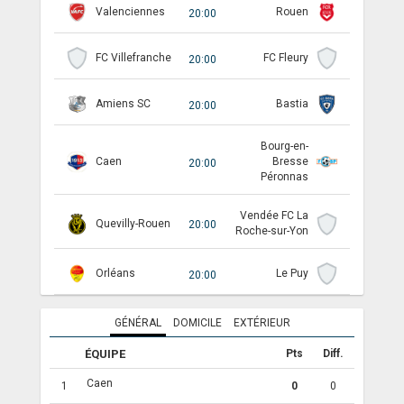
Valenciennes
Rouen
20:00
ANGLETERRE
FC Villefranche
FC Fleury
20:00
ESPAGNE
Amiens SC
Bastia
20:00
ITALIE
ALLEMAGNE
Bourg-en-
Caen
Bresse
20:00
Péronnas
RECHERCHE
Vendée FC La
Quevilly-Rouen
20:00
Roche-sur-Yon
Orléans
Le Puy
20:00
GÉNÉRAL
DOMICILE
EXTÉRIEUR
ÉQUIPE
Pts
Diff.
Caen
1
0
0