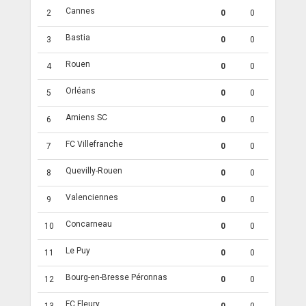
Cannes
2
0
0
Bastia
3
0
0
Rouen
4
0
0
Orléans
5
0
0
Amiens SC
6
0
0
FC Villefranche
7
0
0
Quevilly-Rouen
8
0
0
Valenciennes
9
0
0
Concarneau
10
0
0
Le Puy
11
0
0
Bourg-en-Bresse Péronnas
12
0
0
FC Fleury