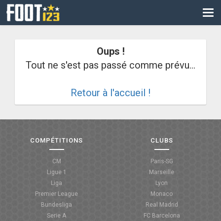
CM
EURO
Oups !
CAN
Tout ne s'est pas passé comme prévu...
LIGUE DES CHAMPIONS
Retour à l'accueil !
PALMARÈS
LES DIRECTS
LIGUE 1
COMPÉTITIONS
CLUBS
LIGUE 2
CM
Paris-SG
Ligue 1
Marseille
NATIONAL
Liga
Lyon
Premier League
Monaco
COUPE DE FRANCE
Bundesliga
Real Madrid
Serie A
FC Barcelona
COUPE DE LA LIGUE