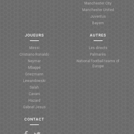
Manchester City
ANGLETERRE
Manchester United
Juventus
ESPAGNE
Bayern
ITALIE
JOUEURS
AUTRES
ALLEMAGNE
Messi
Les directs
Cristiano Ronaldo
Palmarès
RECHERCHE
Neymar
National football teams of
Europe
Mbappé
Griezmann
Lewandowski
Salah
Cavani
Hazard
Gabriel Jesus
CONTACT