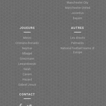
Manchester City
ANGLETERRE
Manchester United
Juventus
ESPAGNE
Bayern
ITALIE
JOUEURS
AUTRES
ALLEMAGNE
Messi
Les directs
Cristiano Ronaldo
Palmarès
RECHERCHE
Neymar
National football teams of
Europe
Mbappé
Griezmann
Lewandowski
Salah
Cavani
Hazard
Gabriel Jesus
CONTACT