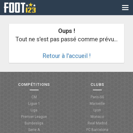
CM
EURO
Oups !
CAN
Tout ne s'est pas passé comme prévu...
LIGUE DES CHAMPIONS
Retour à l'accueil !
PALMARÈS
LES DIRECTS
LIGUE 1
COMPÉTITIONS
CLUBS
LIGUE 2
CM
Paris-SG
Ligue 1
Marseille
NATIONAL
Liga
Lyon
Premier League
Monaco
COUPE DE FRANCE
Bundesliga
Real Madrid
Serie A
FC Barcelona
COUPE DE LA LIGUE