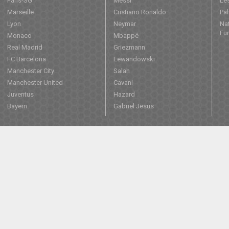
Paris-SG
Messi
Les
Marseille
Cristiano Ronaldo
Pa
Lyon
Neymar
Nat
Eu
Monaco
Mbappé
Real Madrid
Griezmann
FC Barcelona
Lewandowski
Manchester City
Salah
Manchester United
Cavani
Juventus
Hazard
Bayern
Gabriel Jesus