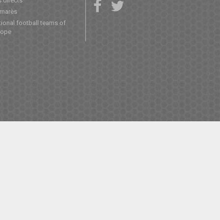
 directs
lmarès
ional football teams of
rope