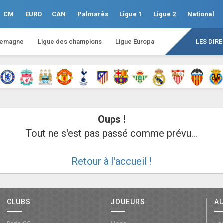
CM
EURO
CAN
Palmarès
Ligue 1
Ligue 2
National
lemagne
Ligue des champions
Ligue Europa
LES DIR
Oups !
Tout ne s'est pas passé comme prévu...
Retour à l'accueil !
CLUBS
JOUEURS
A