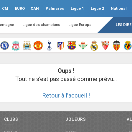
CM
EURO
CAN
Palmarès
Ligue 1
Ligue 2
National
lemagne
Ligue des champions
Ligue Europa
LES DIR
Oups !
Tout ne s'est pas passé comme prévu...
Retour à l'accueil !
CLUBS
JOUEURS
A