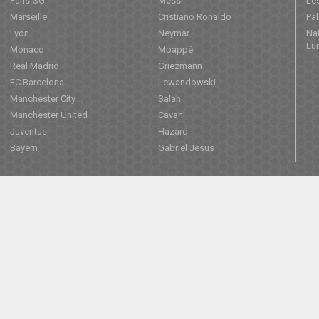
Paris-SG
Messi
Les
Marseille
Cristiano Ronaldo
Pa
Lyon
Neymar
Nat
Eu
Monaco
Mbappé
Real Madrid
Griezmann
FC Barcelona
Lewandowski
Manchester City
Salah
Manchester United
Cavani
Juventus
Hazard
Bayern
Gabriel Jesus