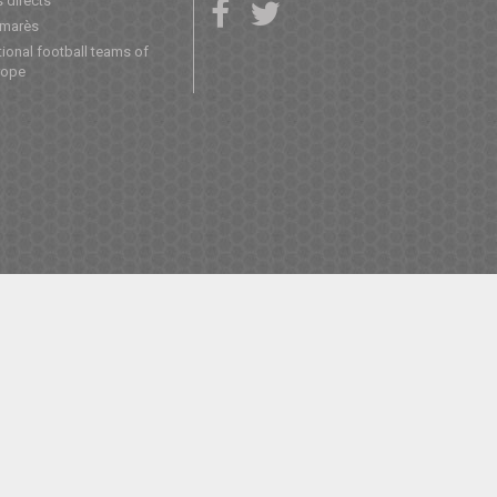
 directs
lmarès
ional football teams of
rope