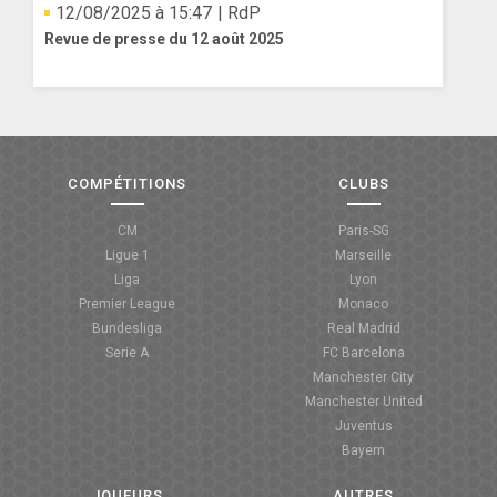
12/08/2025 à 15:47
| RdP
Revue de presse du 12 août 2025
COMPÉTITIONS
CLUBS
CM
Paris-SG
Ligue 1
Marseille
Liga
Lyon
Premier League
Monaco
Bundesliga
Real Madrid
Serie A
FC Barcelona
Manchester City
Manchester United
Juventus
Bayern
JOUEURS
AUTRES