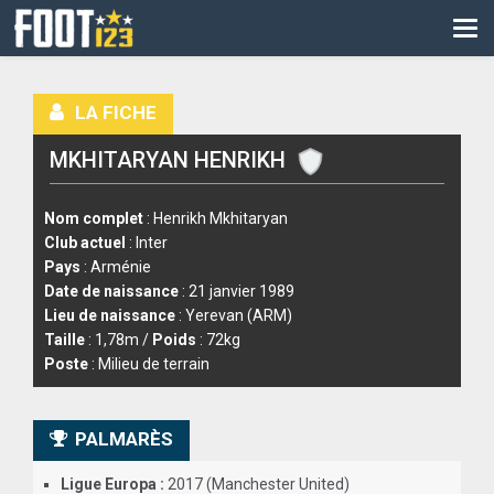
CM
EURO
LA FICHE
CAN
MKHITARYAN HENRIKH
LIGUE DES CHAMPIONS
PALMARÈS
Nom complet
: Henrikh Mkhitaryan
Club actuel
: Inter
LES DIRECTS
Pays
: Arménie
Date de naissance
: 21 janvier 1989
LIGUE 1
Lieu de naissance
: Yerevan (ARM)
Taille
: 1,78m /
Poids
: 72kg
LIGUE 2
Poste
: Milieu de terrain
NATIONAL
PALMARÈS
COUPE DE FRANCE
Ligue Europa :
2017 (Manchester United)
COUPE DE LA LIGUE