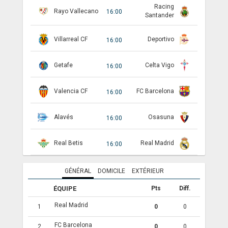
Racing
Rayo Vallecano
16:00
Santander
ANGLETERRE
ESPAGNE
Villarreal CF
Deportivo
16:00
ITALIE
Getafe
Celta Vigo
16:00
ALLEMAGNE
Valencia CF
FC Barcelona
16:00
RECHERCHE
Alavés
Osasuna
16:00
Real Betis
Real Madrid
16:00
GÉNÉRAL
DOMICILE
EXTÉRIEUR
ÉQUIPE
Pts
Diff.
Real Madrid
1
0
0
FC Barcelona
2
0
0