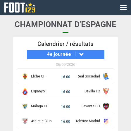
CM
EURO
CHAMPIONNAT D'ESPAGNE
CAN
LIGUE DES CHAMPIONS
Calendrier / résultats
4e journée
|
PALMARÈS
06/09/2026
LES DIRECTS
Elche CF
Real Sociedad
16:00
LIGUE 1
Espanyol
Sevilla FC
LIGUE 2
16:00
NATIONAL
Málaga CF
Levante UD
16:00
COUPE DE FRANCE
Athletic Club
Atlético Madrid
16:00
COUPE DE LA LIGUE