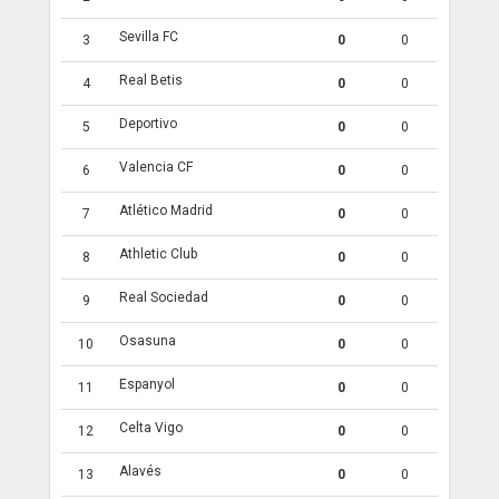
Sevilla FC
3
0
0
Real Betis
4
0
0
Deportivo
5
0
0
Valencia CF
6
0
0
Atlético Madrid
7
0
0
Athletic Club
8
0
0
Real Sociedad
9
0
0
Osasuna
10
0
0
Espanyol
11
0
0
Celta Vigo
12
0
0
Alavés
13
0
0