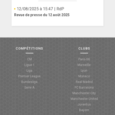
12/08/2025 à 15:47
| RdP
Revue de presse du 12 août 2025
COMPÉTITIONS
CLUBS
CM
Paris-SG
Ligue 1
Marseille
Liga
Lyon
Premier League
Monaco
Bundesliga
Real Madrid
Serie A
FC Barcelona
Manchester City
Manchester United
Juventus
Bayern