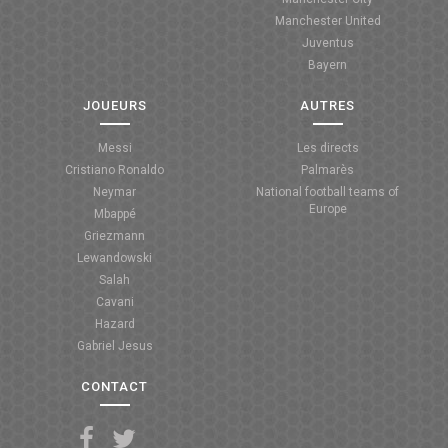
Manchester United
ANGLETERRE
Juventus
Bayern
ESPAGNE
JOUEURS
AUTRES
ITALIE
Messi
Les directs
ALLEMAGNE
Cristiano Ronaldo
Palmarès
Neymar
National football teams of
RECHERCHE
Europe
Mbappé
Griezmann
Lewandowski
Salah
Cavani
Hazard
Gabriel Jesus
CONTACT