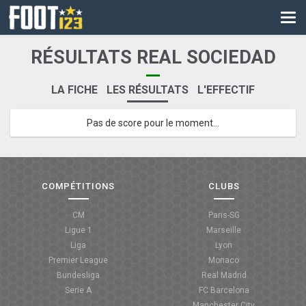
CM
EURO
RÉSULTATS REAL SOCIEDAD
CAN
LA FICHE
LES RÉSULTATS
L'EFFECTIF
LIGUE DES CHAMPIONS
Pas de score pour le moment...
PALMARÈS
LES DIRECTS
LIGUE 1
COMPÉTITIONS
CLUBS
LIGUE 2
CM
Paris-SG
Ligue 1
Marseille
NATIONAL
Liga
Lyon
Premier League
Monaco
COUPE DE FRANCE
Bundesliga
Real Madrid
Serie A
FC Barcelona
COUPE DE LA LIGUE
Manchester City