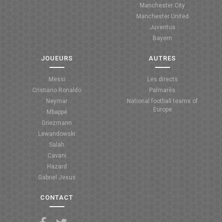
Manchester City
ANGLETERRE
Manchester United
Juventus
ESPAGNE
Bayern
ITALIE
JOUEURS
AUTRES
ALLEMAGNE
Messi
Les directs
Cristiano Ronaldo
Palmarès
RECHERCHE
Neymar
National football teams of
Europe
Mbappé
Griezmann
Lewandowski
Salah
Cavani
Hazard
Gabriel Jesus
CONTACT