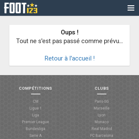
CM
EURO
Oups !
CAN
Tout ne s'est pas passé comme prévu...
LIGUE DES CHAMPIONS
Retour à l'accueil !
PALMARÈS
LES DIRECTS
LIGUE 1
COMPÉTITIONS
CLUBS
LIGUE 2
CM
Paris-SG
Ligue 1
Marseille
NATIONAL
Liga
Lyon
Premier League
Monaco
COUPE DE FRANCE
Bundesliga
Real Madrid
Serie A
FC Barcelona
COUPE DE LA LIGUE