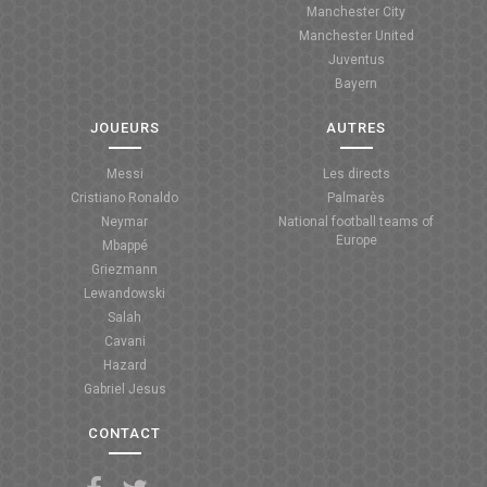
Manchester City
ANGLETERRE
Manchester United
Juventus
ESPAGNE
Bayern
ITALIE
JOUEURS
AUTRES
ALLEMAGNE
Messi
Les directs
Cristiano Ronaldo
Palmarès
RECHERCHE
Neymar
National football teams of
Europe
Mbappé
Griezmann
Lewandowski
Salah
Cavani
Hazard
Gabriel Jesus
CONTACT