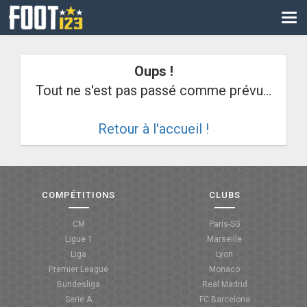
CM
EURO
Oups !
CAN
Tout ne s'est pas passé comme prévu...
LIGUE DES CHAMPIONS
Retour à l'accueil !
PALMARÈS
LES DIRECTS
LIGUE 1
COMPÉTITIONS
CLUBS
LIGUE 2
CM
Paris-SG
Ligue 1
Marseille
NATIONAL
Liga
Lyon
Premier League
Monaco
COUPE DE FRANCE
Bundesliga
Real Madrid
Serie A
FC Barcelona
COUPE DE LA LIGUE