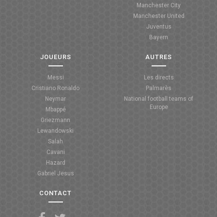
Manchester City
ANGLETERRE
Manchester United
Juventus
ESPAGNE
Bayern
ITALIE
JOUEURS
AUTRES
ALLEMAGNE
Messi
Les directs
Cristiano Ronaldo
Palmarès
RECHERCHE
Neymar
National football teams of
Europe
Mbappé
Griezmann
Lewandowski
Salah
Cavani
Hazard
Gabriel Jesus
CONTACT