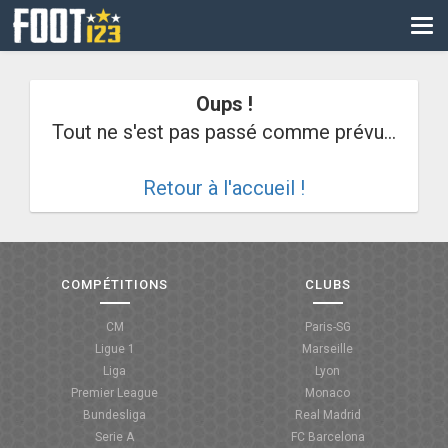
CM
EURO
Oups !
CAN
Tout ne s'est pas passé comme prévu...
LIGUE DES CHAMPIONS
Retour à l'accueil !
PALMARÈS
LES DIRECTS
LIGUE 1
COMPÉTITIONS
CLUBS
LIGUE 2
CM
Paris-SG
Ligue 1
Marseille
NATIONAL
Liga
Lyon
Premier League
Monaco
COUPE DE FRANCE
Bundesliga
Real Madrid
Serie A
FC Barcelona
COUPE DE LA LIGUE