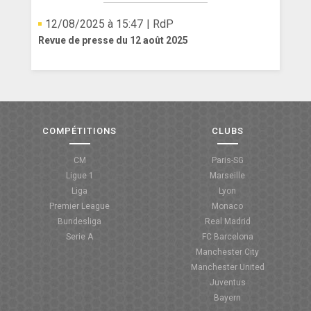
12/08/2025 à 15:47
| RdP
Revue de presse du 12 août 2025
COMPÉTITIONS
CLUBS
CM
Paris-SG
Ligue 1
Marseille
Liga
Lyon
Premier League
Monaco
Bundesliga
Real Madrid
Serie A
FC Barcelona
Manchester City
Manchester United
Juventus
Bayern