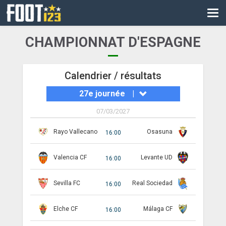
CM
EURO
CHAMPIONNAT D'ESPAGNE
CAN
LIGUE DES CHAMPIONS
Calendrier / résultats
27e journée
|
PALMARÈS
07/03/2027
LES DIRECTS
Rayo Vallecano
Osasuna
16:00
LIGUE 1
Valencia CF
Levante UD
LIGUE 2
16:00
NATIONAL
Sevilla FC
Real Sociedad
16:00
COUPE DE FRANCE
Elche CF
Málaga CF
16:00
COUPE DE LA LIGUE