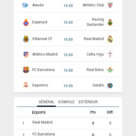
Alavés
Athletic Club
16:00
ANGLETERRE
Racing
Espanyol
16:00
ESPAGNE
Santander
ITALIE
Villarreal CF
Real Madrid
16:00
ALLEMAGNE
Atlético Madrid
Celta Vigo
16:00
RECHERCHE
FC Barcelona
Real Betis
16:00
Deportivo
Getafe
16:00
GÉNÉRAL
DOMICILE
EXTÉRIEUR
ÉQUIPE
Pts
Diff.
Real Madrid
1
0
0
FC Barcelona
2
0
0