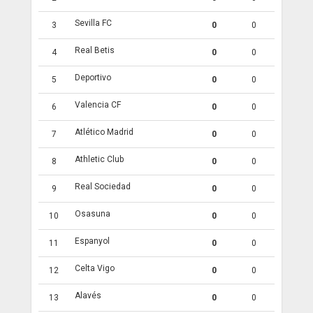
Sevilla FC
3
0
0
Real Betis
4
0
0
Deportivo
5
0
0
Valencia CF
6
0
0
Atlético Madrid
7
0
0
Athletic Club
8
0
0
Real Sociedad
9
0
0
Osasuna
10
0
0
Espanyol
11
0
0
Celta Vigo
12
0
0
Alavés
13
0
0