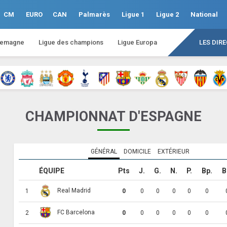
CM
EURO
CAN
Palmarès
Ligue 1
Ligue 2
National
lemagne
Ligue des champions
Ligue Europa
LES DIR
CHAMPIONNAT D'ESPAGNE
GÉNÉRAL
DOMICILE
EXTÉRIEUR
ÉQUIPE
Pts
J.
G.
N.
P.
Bp.
B
Real Madrid
1
0
0
0
0
0
0
FC Barcelona
2
0
0
0
0
0
0