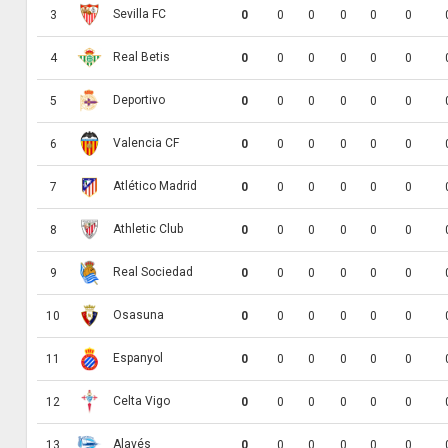
Sevilla FC
3
0
0
0
0
0
0
Real Betis
4
0
0
0
0
0
0
Deportivo
5
0
0
0
0
0
0
Valencia CF
6
0
0
0
0
0
0
Atlético Madrid
7
0
0
0
0
0
0
Athletic Club
8
0
0
0
0
0
0
Real Sociedad
9
0
0
0
0
0
0
Osasuna
10
0
0
0
0
0
0
Espanyol
11
0
0
0
0
0
0
Celta Vigo
12
0
0
0
0
0
0
Alavés
13
0
0
0
0
0
0