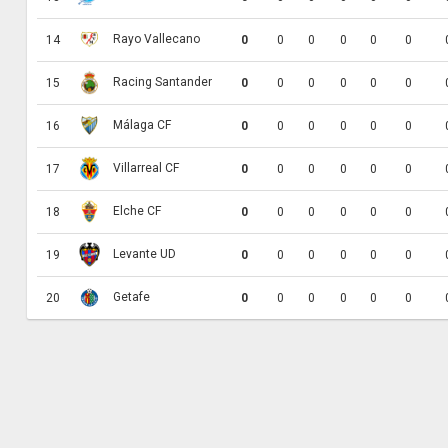
Rayo Vallecano
14
0
0
0
0
0
0
Racing Santander
15
0
0
0
0
0
0
Málaga CF
16
0
0
0
0
0
0
Villarreal CF
17
0
0
0
0
0
0
Elche CF
18
0
0
0
0
0
0
Levante UD
19
0
0
0
0
0
0
Getafe
20
0
0
0
0
0
0