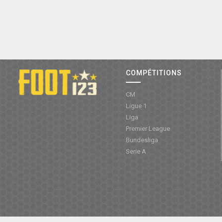
COMPÉTITIONS
CM
Ligue 1
Liga
Premier League
Bundesliga
Serie A