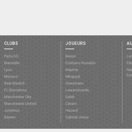
CLUBS
JOUEURS
A
Paris-SG
Messi
Les
Marseille
Cristiano Ronaldo
Pa
Lyon
Neymar
Nat
Eu
Monaco
Mbappé
Real Madrid
Griezmann
FC Barcelona
Lewandowski
Manchester City
Salah
Manchester United
Cavani
Juventus
Hazard
Bayern
Gabriel Jesus