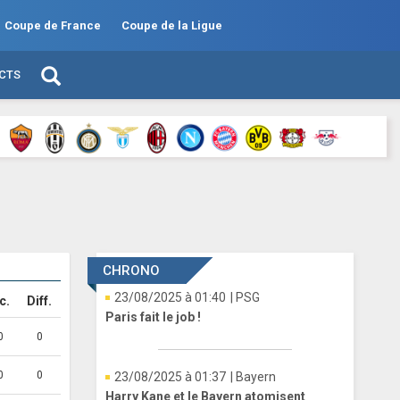
Coupe de France
Coupe de la Ligue
ECTS
CHRONO
23/08/2025 à 01:40
| PSG
c.
Diff.
Paris fait le job !
0
0
0
0
23/08/2025 à 01:37
| Bayern
Harry Kane et le Bayern atomisent