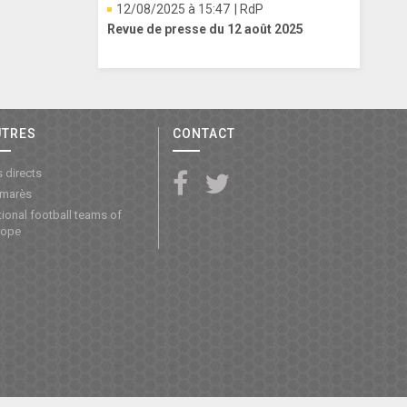
12/08/2025 à 15:47
| RdP
Revue de presse du 12 août 2025
UTRES
CONTACT
 directs
lmarès
ional football teams of
rope