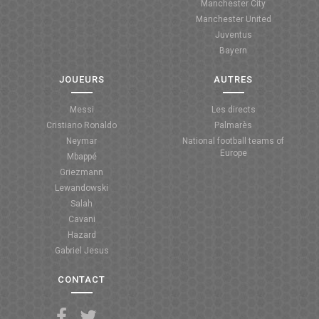
Manchester City
Manchester United
Juventus
Bayern
JOUEURS
AUTRES
Messi
Les directs
Cristiano Ronaldo
Palmarès
Neymar
National football teams of
Europe
Mbappé
Griezmann
Lewandowski
Salah
Cavani
Hazard
Gabriel Jesus
CONTACT