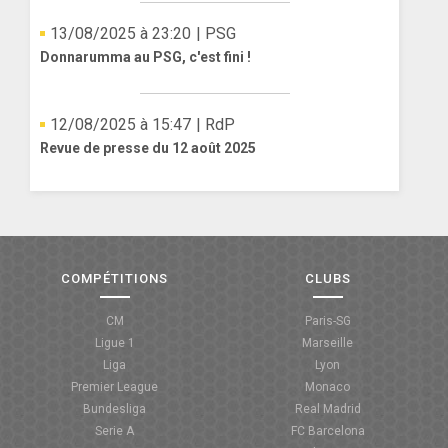
13/08/2025 à 23:20
| PSG
Donnarumma au PSG, c'est fini !
12/08/2025 à 15:47
| RdP
Revue de presse du 12 août 2025
COMPÉTITIONS
CLUBS
CM
Paris-SG
Ligue 1
Marseille
Liga
Lyon
Premier League
Monaco
Bundesliga
Real Madrid
Serie A
FC Barcelona