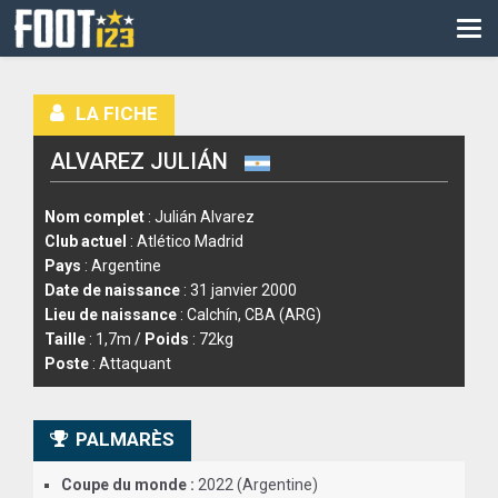
CM
EURO
LA FICHE
CAN
ALVAREZ JULIÁN
LIGUE DES CHAMPIONS
PALMARÈS
Nom complet
: Julián Alvarez
Club actuel
: Atlético Madrid
LES DIRECTS
Pays
: Argentine
Date de naissance
: 31 janvier 2000
LIGUE 1
Lieu de naissance
: Calchín, CBA (ARG)
Taille
: 1,7m /
Poids
: 72kg
LIGUE 2
Poste
: Attaquant
NATIONAL
PALMARÈS
COUPE DE FRANCE
Coupe du monde :
2022 (Argentine)
COUPE DE LA LIGUE